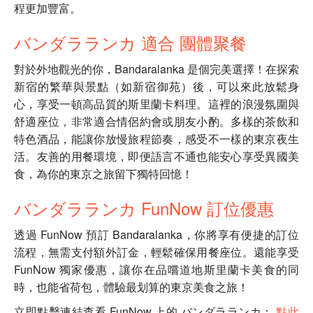
程更加豐富。
バンダラランカ 適合 團體聚餐
對於外地觀光的你，Bandaralanka 是個完美選擇！在探索
新宿的繁華與景點（如新宿御苑）後，可以來此放鬆身
心，享受一頓高品質的斯里蘭卡料理。這裡的浪漫氛圍與
舒適座位，非常適合情侶約會或朋友小酌。多樣的茶飲和
特色酒品，能讓你放慢旅程節奏，感受不一樣的東京夜生
活。友善的用餐環境，即便語言不通也能安心享受異國美
食，為你的東京之旅留下獨特回憶！
バンダラランカ FunNow 訂位優惠
透過 FunNow 預訂 Bandaralanka，你將享有便捷的訂位
流程，無需支付額外訂金，輕鬆確保用餐座位。還能享受
FunNow 獨家優惠，讓你在品嚐道地斯里蘭卡美食的同
時，也能省荷包，體驗最划算的東京美食之旅！
立即點擊連結查看 FunNow 上的 バンダラランカ：
點此