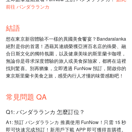
前往 バンダラランカ
結語
想在東京新宿體驗不一樣的異國美食饗宴？Bandaralanka
絕對是你的首選！憑藉其連續榮獲亞洲百名店的殊榮、融
合日斯文化的獨特氛圍，以及健康美味的斯里蘭卡咖哩，
無論你是尋求深度體驗的旅人或美食探險家，都將在這裡
找到驚喜。別再猶豫，立即透過 FunNow 預訂，開啟你的
東京斯里蘭卡美食之旅，感受內行人才懂的味蕾感動吧！
常見問題 QA
Q1: バンダラランカ 怎麼訂位？
A1: 預訂 バンダラランカ 推薦使用 FunNow！只需 15 秒
即可快速完成預訂！新用戶下載 APP 即可獲得首購禮。