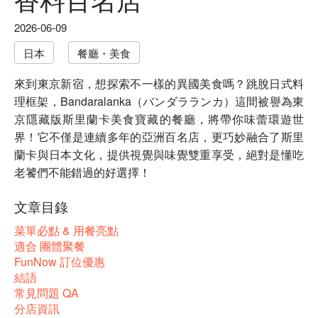
2026-06-09
日本
餐廳・美食
來到東京新宿，想探索不一樣的異國美食嗎？跳脫日式料
理框架，Bandaralanka（バンダラランカ）這間被譽為東
京隱藏版斯里蘭卡美食寶藏的餐廳，將帶你味蕾環遊世
界！它不僅是連續多年的亞洲百名店，更巧妙融合了斯里
蘭卡與日本文化，提供視覺與味覺雙重享受，絕對是懂吃
老饕們不能錯過的好選擇！
文章目錄
菜單必點 & 用餐亮點
適合 團體聚餐
FunNow 訂位優惠
結語
常見問題 QA
分店資訊