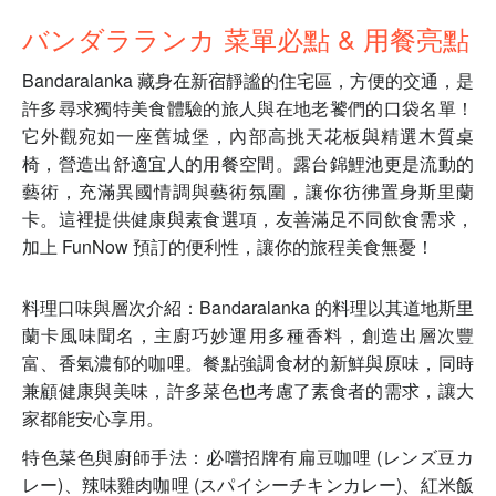
バンダラランカ 菜單必點 & 用餐亮點
Bandaralanka 藏身在新宿靜謐的住宅區，方便的交通，是
許多尋求獨特美食體驗的旅人與在地老饕們的口袋名單！
它外觀宛如一座舊城堡，內部高挑天花板與精選木質桌
椅，營造出舒適宜人的用餐空間。露台錦鯉池更是流動的
藝術，充滿異國情調與藝術氛圍，讓你彷彿置身斯里蘭
卡。這裡提供健康與素食選項，友善滿足不同飲食需求，
加上 FunNow 預訂的便利性，讓你的旅程美食無憂！
料理口味與層次介紹：Bandaralanka 的料理以其道地斯里
蘭卡風味聞名，主廚巧妙運用多種香料，創造出層次豐
富、香氣濃郁的咖哩。餐點強調食材的新鮮與原味，同時
兼顧健康與美味，許多菜色也考慮了素食者的需求，讓大
家都能安心享用。
特色菜色與廚師手法：必嚐招牌有扁豆咖哩 (レンズ豆カ
レー)、辣味雞肉咖哩 (スパイシーチキンカレー)、紅米飯