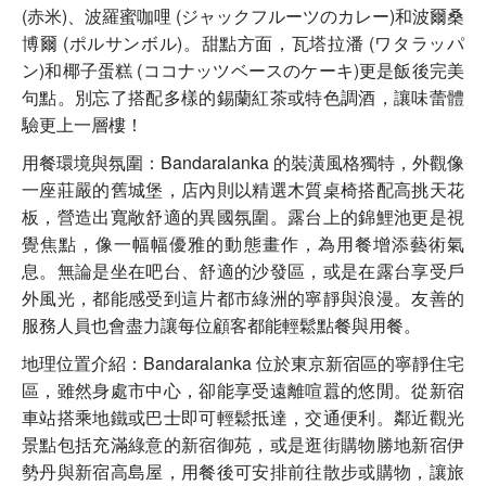
(赤米)、波羅蜜咖哩 (ジャックフルーツのカレー)和波爾桑
博爾 (ポルサンボル)。甜點方面，瓦塔拉潘 (ワタラッパ
ン)和椰子蛋糕 (ココナッツベースのケーキ)更是飯後完美
句點。別忘了搭配多樣的錫蘭紅茶或特色調酒，讓味蕾體
驗更上一層樓！
用餐環境與氛圍：Bandaralanka 的裝潢風格獨特，外觀像
一座莊嚴的舊城堡，店內則以精選木質桌椅搭配高挑天花
板，營造出寬敞舒適的異國氛圍。露台上的錦鯉池更是視
覺焦點，像一幅幅優雅的動態畫作，為用餐增添藝術氣
息。無論是坐在吧台、舒適的沙發區，或是在露台享受戶
外風光，都能感受到這片都市綠洲的寧靜與浪漫。友善的
服務人員也會盡力讓每位顧客都能輕鬆點餐與用餐。
地理位置介紹：Bandaralanka 位於東京新宿區的寧靜住宅
區，雖然身處市中心，卻能享受遠離喧囂的悠閒。從新宿
車站搭乘地鐵或巴士即可輕鬆抵達，交通便利。鄰近觀光
景點包括充滿綠意的新宿御苑，或是逛街購物勝地新宿伊
勢丹與新宿高島屋，用餐後可安排前往散步或購物，讓旅