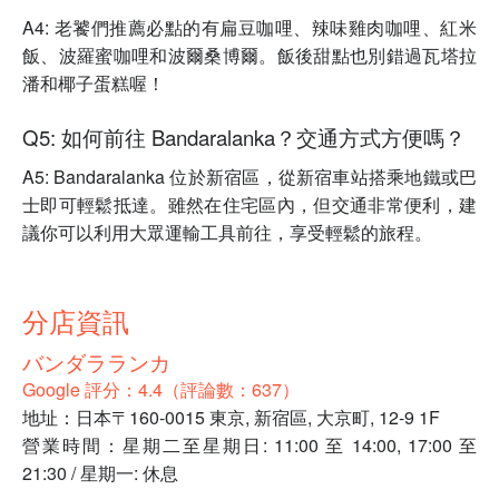
A4: 老饕們推薦必點的有扁豆咖哩、辣味雞肉咖哩、紅米
飯、波羅蜜咖哩和波爾桑博爾。飯後甜點也別錯過瓦塔拉
潘和椰子蛋糕喔！
Q5: 如何前往 Bandaralanka？交通方式方便嗎？
A5: Bandaralanka 位於新宿區，從新宿車站搭乘地鐵或巴
士即可輕鬆抵達。雖然在住宅區內，但交通非常便利，建
議你可以利用大眾運輸工具前往，享受輕鬆的旅程。
分店資訊
バンダラランカ
Google 評分：4.4（評論數：637）
地址：日本〒160-0015 東京, 新宿區, 大京町, 12-9 1F
營業時間：星期二至星期日: 11:00 至 14:00, 17:00 至
21:30 / 星期一: 休息