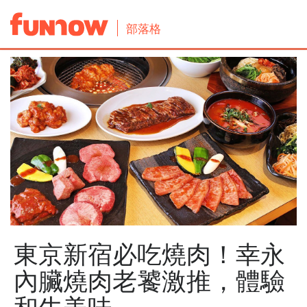
部落格
東京新宿必吃燒肉！幸永
內臟燒肉老饕激推，體驗
和牛美味