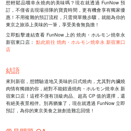
想輕鬆品嚐幸永燒肉的美味嗎？現在就透過 FunNow 預
訂，不僅省去現場排隊的寶貴時間，更有機會享有獨家優
惠！不用複雜的預訂流程，只需簡單幾步驟，就能為你的
東京之旅添上美味的一筆，享受美食無負擔！
立即點擊連結查看 FunNow 上的 焼肉・ホルモン焼幸永
新宿東口店：
點此前往 焼肉・ホルモン焼幸永 新宿東口
店
結語
來到新宿，想體驗道地又美味的日式燒肉，尤其對內臟燒
肉情有獨鍾的你，絕對不能錯過焼肉・ホルモン焼幸永 新
宿東口店！這裡不僅有頂級肉品、超高 CP 值的選擇，還
有絕美夜景相伴。別再猶豫了，現在就透過 FunNow 立即
預訂，為你的東京美食之旅創造難忘回憶！