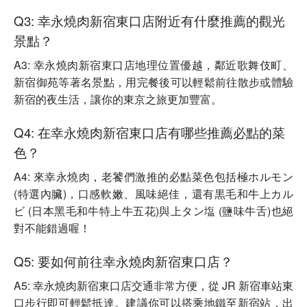
Q3: 幸永燒肉新宿東口店附近有什麼推薦的觀光
景點？
A3: 幸永燒肉新宿東口店地理位置優越，鄰近歌舞伎町、
新宿御苑等著名景點，用完餐後可以輕鬆前往散步或體驗
新宿的夜生活，讓你的東京之旅更加豐富。
Q4: 在幸永燒肉新宿東口店有哪些推薦必點的菜
色？
A4: 來幸永燒肉，老饕們激推的必點菜色包括極ホルモン
(特選內臟)，口感軟嫩、風味絕佳，還有黒毛和牛上カル
ビ (日本黑毛和牛特上牛五花)與上タン塩 (鹽味牛舌)也絕
對不能錯過喔！
Q5: 要如何前往幸永燒肉新宿東口店？
A5: 幸永燒肉新宿東口店交通非常方便，從 JR 新宿車站東
口步行即可輕鬆抵達。建議你可以搭乘地鐵至新宿站，出