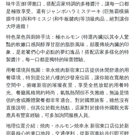
味牛舌)鮮彈脆口，搭配店家特調的多種醬汁，讓每一口都
是極致享受。還有ジャンボハラミステーキ (巨無霸橫膈
膜牛排)與和牛ミスジ (和牛板腱肉)等頂級肉品，絕對讓你
大呼過癮！
特色菜色與廚師手法：極ホルモン (特選內臟)以其令人驚
豔的軟嫩口感與醇厚甘甜的脂肪風味，顛覆傳統內臟的印
象，是老饕們心中必點的夢幻逸品！搭配店家多樣化的特
製醬汁，每一口都是獨特的味蕾體驗。
用餐環境與氛圍：幸永燒肉新宿東口店提供休閒舒適的用
餐環境，特別是位於八樓的沙發座位區，讓你能在寬敞的
空間中，俯瞰新宿的璀璨夜景，享受全然放鬆的用餐時
光。餐廳風格簡約時尚，氣氛熱鬧但不失雅緻，無論是情
侶約會或團體聚餐都非常適合。對於國際旅客，雖然沒有
直接說明，但其位於觀光熱點，店家對於接待外國觀光客
應具有豐富經驗，可多加詢問服務人員。
地理位置介紹：焼肉・ホルモン焼幸永 新宿東口店位於新
宿最核心的東口地段，交通便利，從新宿車站步行即可輕