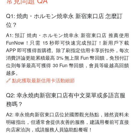
常見問題 QA
Q1: 焼肉・ホルモン焼幸永 新宿東口店 怎麼訂
位？
A1: 預訂 焼肉・ホルモン焼幸永 新宿東口店 推薦使用
FunNow！只需 15 秒即可快速完成預訂！新用戶下載
APP 即可獲得首購禮。除了刷指定信用卡享折扣外，每次
消費評論更能累積最高 3% 無上限 Fun 幣回饋，免預付訂
位則每筆最高可獲得 30 Fun 幣回饋，會員等級越高回饋
越多。
🔗 點此獲取最新信用卡活動細節
Q2: 幸永燒肉新宿東口店有中文菜單或多語言服
務嗎？
A2: 幸永燒肉新宿東口店位於國際觀光熱點，雖然資料未
明確指出，但通常會提供友善的服務，建議用餐前可直接
向店家洽詢，或請服務人員協助點餐喔！