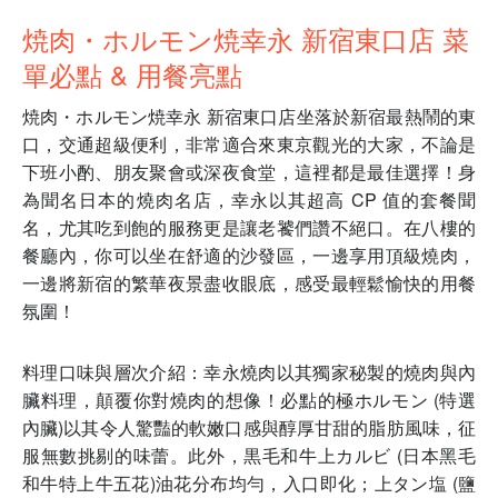
焼肉・ホルモン焼幸永 新宿東口店 菜
單必點 & 用餐亮點
焼肉・ホルモン焼幸永 新宿東口店坐落於新宿最熱鬧的東
口，交通超級便利，非常適合來東京觀光的大家，不論是
下班小酌、朋友聚會或深夜食堂，這裡都是最佳選擇！身
為聞名日本的燒肉名店，幸永以其超高 CP 值的套餐聞
名，尤其吃到飽的服務更是讓老饕們讚不絕口。在八樓的
餐廳內，你可以坐在舒適的沙發區，一邊享用頂級燒肉，
一邊將新宿的繁華夜景盡收眼底，感受最輕鬆愉快的用餐
氛圍！
料理口味與層次介紹：幸永燒肉以其獨家秘製的燒肉與內
臟料理，顛覆你對燒肉的想像！必點的極ホルモン (特選
內臟)以其令人驚豔的軟嫩口感與醇厚甘甜的脂肪風味，征
服無數挑剔的味蕾。此外，黒毛和牛上カルビ (日本黑毛
和牛特上牛五花)油花分布均勻，入口即化；上タン塩 (鹽