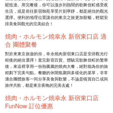
鬆抵達。用完餐後，你可以漫步到熱鬧的歌舞伎町感受夜
生活，或是前往新宿御苑享受片刻寧靜，都是絕佳的觀光
選擇。便利的地理位置讓你的東京之旅更加順暢，輕鬆安
排美食與觀光的完美結合！
焼肉・ホルモン焼幸永 新宿東口店 適
合 團體聚餐
對於來東京旅遊的你，幸永燒肉新宿東口店是安排觀光行
程後的絕佳選擇！逛完新宿百貨、體驗完歌舞伎町的繁華
後，來這裡享用一份熱騰騰的燒肉大餐，絕對能為你的旅
程劃下完美句點。餐廳的休閒氛圍與多樣化的菜單，非常
適合團體旅客一同分享美食與歡樂，不論是犒賞自己或與
旅伴共飲，都是東京夜晚的完美去處！
焼肉・ホルモン焼幸永 新宿東口店
FunNow 訂位優惠