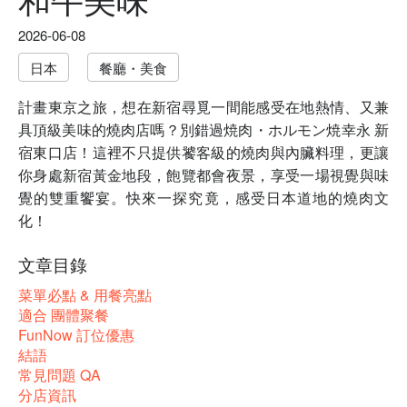
2026-06-08
日本
餐廳・美食
計畫東京之旅，想在新宿尋覓一間能感受在地熱情、又兼
具頂級美味的燒肉店嗎？別錯過焼肉・ホルモン焼幸永 新
宿東口店！這裡不只提供饕客級的燒肉與內臟料理，更讓
你身處新宿黃金地段，飽覽都會夜景，享受一場視覺與味
覺的雙重饗宴。快來一探究竟，感受日本道地的燒肉文
化！
文章目錄
菜單必點 & 用餐亮點
適合 團體聚餐
FunNow 訂位優惠
結語
常見問題 QA
分店資訊