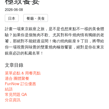
2026-06-08
日本
餐廳・美食
計畫一場東京銀座之旅，是不是也想來點不一樣的美食體
驗？如果你是個無肉不歡、尤其對和牛燒肉情有獨鍾的老
饕，那絕對不能錯過這間！俺の焼肉銀座 9 丁目，將帶給
你一場視覺與味覺的雙重燒肉極致饗宴，絕對是你在東京
銀座必訪的私藏名單！
文章目錄
菜單必點 & 用餐亮點
適合 團體聚餐
FunNow 訂位優惠
結語
常見問題 QA
分店資訊