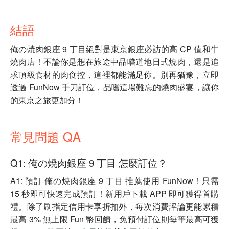
結語
俺の焼肉銀座 9 丁目絕對是東京銀座必訪的高 CP 值和牛
燒肉店！不論你是想在旅途中品嚐道地日式燒肉，還是追
求頂級食材的肉食控，這裡都能滿足你。別再猶豫，立即
透過 FunNow 手刀訂位，品嚐這場難忘的燒肉盛宴，讓你
的東京之旅更加分！
常見問題 QA
Q1: 俺の焼肉銀座 9 丁目 怎麼訂位？
A1: 預訂 俺の焼肉銀座 9 丁目 推薦使用 FunNow！只需
15 秒即可快速完成預訂！新用戶下載 APP 即可獲得首購
禮。除了刷指定信用卡享折扣外，每次消費評論更能累積
最高 3% 無上限 Fun 幣回饋，免預付訂位則每筆最高可獲