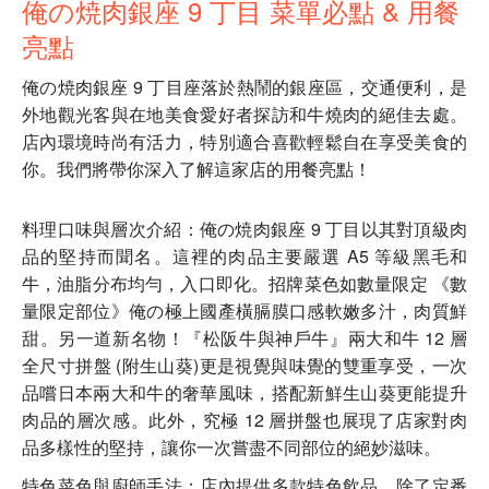
俺の焼肉銀座 9 丁目 菜單必點 & 用餐
亮點
俺の焼肉銀座 9 丁目座落於熱鬧的銀座區，交通便利，是
外地觀光客與在地美食愛好者探訪和牛燒肉的絕佳去處。
店內環境時尚有活力，特別適合喜歡輕鬆自在享受美食的
你。我們將帶你深入了解這家店的用餐亮點！
料理口味與層次介紹：俺の焼肉銀座 9 丁目以其對頂級肉
品的堅持而聞名。這裡的肉品主要嚴選 A5 等級黑毛和
牛，油脂分布均勻，入口即化。招牌菜色如數量限定 《數
量限定部位》俺の極上國產橫膈膜口感軟嫩多汁，肉質鮮
甜。另一道新名物！『松阪牛與神戶牛』兩大和牛 12 層
全尺寸拼盤 (附生山葵)更是視覺與味覺的雙重享受，一次
品嚐日本兩大和牛的奢華風味，搭配新鮮生山葵更能提升
肉品的層次感。此外，究極 12 層拼盤也展現了店家對肉
品多樣性的堅持，讓你一次嘗盡不同部位的絕妙滋味。
特色菜色與廚師手法：店內提供多款特色飲品，除了定番