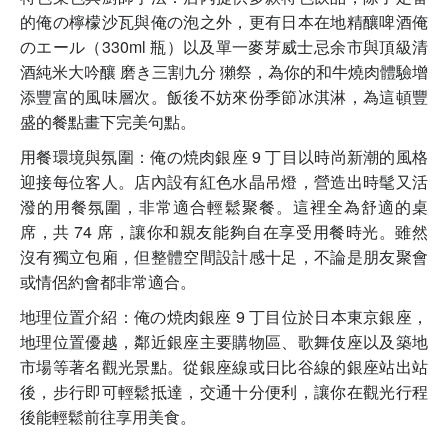
的俺の檸檬沙瓦與俺の泡之外，更有日本在地精釀啤酒俺
のエール（330ml 瓶）以及單一麥芽威士忌余市與頂級清
酒純米大吟釀 磨き三割九分 獺祭，為你的和牛燒肉體驗增
添豐富的風味層次。飯後不妨來份季節冰淇淋，為這頓豐
盛的餐點畫下完美句點。
用餐環境與氛圍：俺の焼肉銀座 9 丁目以時尚新潮的風格
迎接每位客人。店內設有紅色水晶吊燈，營造出時髦又活
潑的用餐氛圍，非常適合輕鬆聚餐。這裡全為舒適的桌
席，共 74 席，讓你和親友能夠自在享受用餐時光。雖然
沒有獨立包廂，但整體空間設計感十足，不論是朋友聚會
或情侶約會都非常適合。
地理位置介紹：俺の焼肉銀座 9 丁目位於日本東京銀座，
地理位置優越，鄰近銀座主要購物區、歌舞伎座以及築地
市場等著名觀光景點。從銀座線或日比谷線的銀座站出站
後，步行即可輕鬆抵達，交通十分便利，讓你在觀光行程
後能輕鬆前往享用美食。