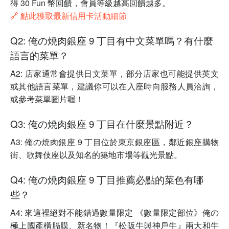
得 30 Fun 幣回饋，會員等級越高回饋越多。
🔗 點此獲取最新信用卡活動細節
Q2: 俺の焼肉銀座 9 丁目有中文菜單嗎？有什麼
語言的菜單？
A2: 店家通常會提供日文菜單，部分店家也可能提供英文
或其他語言菜單，建議你可以在入座時向服務人員洽詢，
或參考菜單圖片喔！
Q3: 俺の焼肉銀座 9 丁目在什麼景點附近？
A3: 俺の焼肉銀座 9 丁目位於東京銀座區，鄰近銀座購物
街、歌舞伎座以及知名的築地市場等觀光景點。
Q4: 俺の焼肉銀座 9 丁目推薦必點的菜色有哪
些？
A4: 來這裡絕對不能錯過數量限定 《數量限定部位》俺の
極上國產橫膈膜、新名物！『松阪牛與神戶牛』兩大和牛