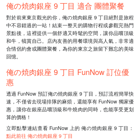
俺の焼肉銀座 9 丁目 適合 團體聚餐
對於前來東京觀光的你，俺の焼肉銀座 9 丁目絕對是旅程
中不容錯過的一站！結束一整天的購物行程或參觀完熱門
景點後，這裡提供一個舒適又時髦的空間，讓你品嚐頂級
和牛，犒賞自己。店內友善的用餐環境與高人氣，非常適
合情侶約會或團體聚餐，為你的東京之旅留下難忘的美味
回憶。
俺の焼肉銀座 9 丁目 FunNow 訂位優
惠
透過 FunNow 預訂俺の焼肉銀座 9 丁目，預訂流程簡單快
速，不僅省去現場排隊的麻煩，還能享有 FunNow 獨家優
惠，讓你在銀座品嚐頂級和牛燒肉的同時，也能享受更划
算的價格！
立即點擊連結查看 FunNow 上的 俺の焼肉銀座 9 丁目：
點此前往 俺の焼肉銀座 9 丁目