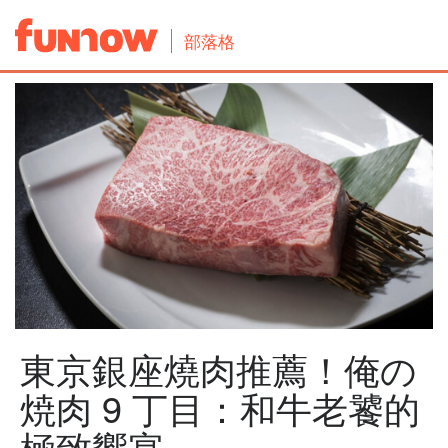
部落格
東京銀座燒肉推薦！俺の
焼肉 9 丁目：和牛老饕的
極致饗宴