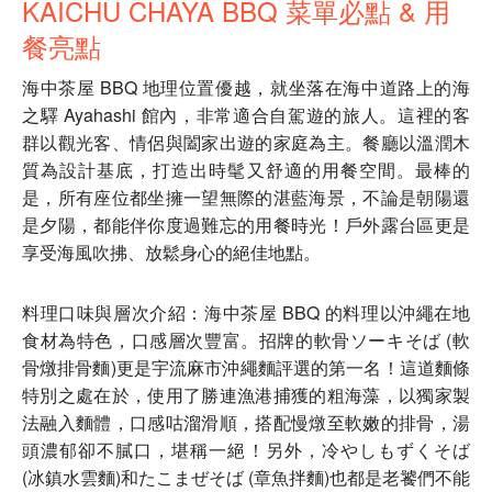
KAICHU CHAYA BBQ 菜單必點 & 用
餐亮點
海中茶屋 BBQ 地理位置優越，就坐落在海中道路上的海
之驛 Ayahashi 館內，非常適合自駕遊的旅人。這裡的客
群以觀光客、情侶與闔家出遊的家庭為主。餐廳以溫潤木
質為設計基底，打造出時髦又舒適的用餐空間。最棒的
是，所有座位都坐擁一望無際的湛藍海景，不論是朝陽還
是夕陽，都能伴你度過難忘的用餐時光！戶外露台區更是
享受海風吹拂、放鬆身心的絕佳地點。
料理口味與層次介紹：海中茶屋 BBQ 的料理以沖繩在地
食材為特色，口感層次豐富。招牌的軟骨ソーキそば (軟
骨燉排骨麵)更是宇流麻市沖繩麵評選的第一名！這道麵條
特別之處在於，使用了勝連漁港捕獲的粗海藻，以獨家製
法融入麵體，口感咕溜滑順，搭配慢燉至軟嫩的排骨，湯
頭濃郁卻不膩口，堪稱一絕！另外，冷やしもずくそば
(冰鎮水雲麵)和たこまぜそば (章魚拌麵)也都是老饕們不能