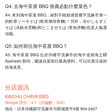
Q4: 去海中茶屋 BBQ 推薦必點什麼菜色？
A4: 來到海中茶屋 BBQ，絕對不能錯過曾獲宇流麻市第一
的軟骨ソーキそば (軟骨燉排骨麵)！另外，冷やしもずく
そば (冰鎮水雲麵)和たこまぜそば (章魚拌麵)也是人氣選
項喔。
Q5: 如何前往海中茶屋 BBQ？
A5: 海中茶屋 BBQ 位於沖繩宇流麻市的海中道路海之驛
Ayahashi 館內，建議自駕前往最為便利，可以欣賞沿途的
跨海美景。
分店資訊
KAICHU CHAYA BBQ
Google 評分：4.1（評論數：533）
地址：日本沖繩縣宇流麻市与那城屋平4號 904-2427