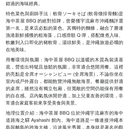
錯過的海味經典。
特色菜色與廚師手法：軟骨ソーキそば (軟骨燉排骨麵)是
海中茶屋 BBQ 的絕對招牌，曾榮獲宇流麻市沖繩麵評選
第一名，是來店必點的菜色。其獨特的麵條，融合了勝連
漁港新鮮捕獲的粗海藻，口感滑順 Q 彈，搭配燉煮入味、
軟嫩到入口即化的豬軟骨，湯頭鮮美，是沖繩旅遊必嚐的
在地美味。
用餐環境與氛圍：海中茶屋 BBQ 以溫暖的木質為裝潢基
底，營造出時髦且放鬆的氛圍，非常適合悠閒用餐。這裡
的亮點是全席オーシャンビュー (全席海景)，不論你坐在
室內或戶外露台，都能飽覽沖繩無敵海景。餐廳提供舒適
的桌席，雖然沒有獨立包廂，但寬敞的空間仍能保有用餐
的自在感。店內氣氛休閒舒適，加上兒童友善的環境，非
常適合家庭客前來享受美食與美景。
地理位置介紹：海中茶屋 BBQ 位於沖繩宇流麻市的海中
道路海之驛 Ayahashi 館內。海中道路是一條連接沖繩本
島與離島的跨海大橋，沿途風光秀麗，本身就是著名的觀