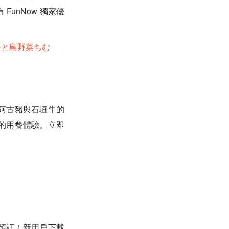
unNow 獨家優
ーと島野菜ちむ
阿古豬與石垣牛的
的用餐體驗。立即
完成預訂！新用戶下載