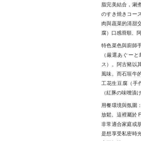
脂完美結合，涮
のすき焼きコー
肉與蔬菜的清甜
腐）口感滑順、
特色菜色與廚師
（厳選あぐーと
ス）。阿古豬以
風味。而石垣牛
工花生豆腐（手
（紅豚の味噌漬
用餐環境與氛圍
放鬆。這裡屬於 F
非常適合家庭或
是想享受私密時