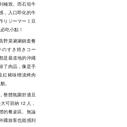
到極致。而石垣牛
感，入口即化的牛
作りジーマーミ豆
繩必吃小點！
島野菜涮涮鍋套餐
牛のすき焼きコー
都是最道地的沖繩
除了肉品，像是手
及紅豬味噌漬烤肉
風貌。
，整體氛圍舒適且
大可容納 12 人，
體的餐桌區。無論
外國旅客也能感到