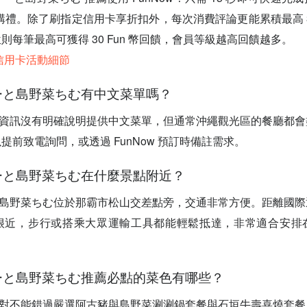
購禮。除了刷指定信用卡享折扣外，每次消費評論更能累積最高 3% 
則每筆最高可獲得 30 Fun 幣回饋，會員等級越高回饋越多。
新信用卡活動細節
グーと島野菜ちむ有中文菜單嗎？
官方資訊沒有明確說明提供中文菜單，但通常沖繩觀光區的餐廳都
提前致電詢問，或透過 FunNow 預訂時備註需求。
グーと島野菜ちむ在什麼景點附近？
ーと島野菜ちむ位於那霸市松山交差點旁，交通非常方便。距離國
很近，步行或搭乘大眾運輸工具都能輕鬆抵達，非常適合安排
グーと島野菜ちむ推薦必點的菜色有哪些？
，絕對不能錯過嚴選阿古豬與島野菜涮涮鍋套餐與石垣牛壽喜燒套