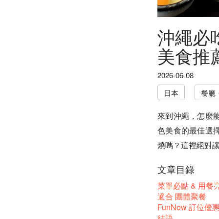
沖繩必
美食推
2026-06-08
日本
餐廳
來到沖繩，怎麼
色美食的最佳選
燒嗎？這裡絕對
文章目錄
菜單必點 & 用餐
適合 團體聚餐
FunNow 訂位優
結語