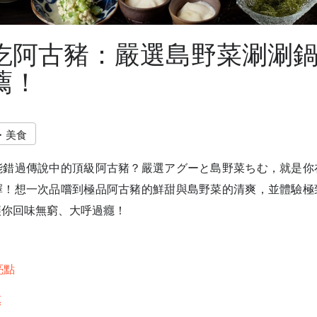
吃阿古豬：嚴選島野菜涮涮
薦！
・美食
能錯過傳說中的頂級阿古豬？嚴選アグーと島野菜ちむ，就是你
擇！想一次品嚐到極品阿古豬的鮮甜與島野菜的清爽，並體驗極
讓你回味無窮、大呼過癮！
亮點
惠