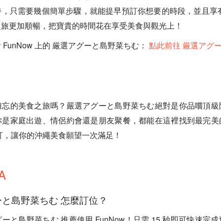
，只需要幾個簡單步驟，就能提早預訂你想要的時段，並且享有 F
之旅更加順暢，把寶貴的時間花在享受美食與觀光上！
FunNow 上的 厳選アグーと島野菜ちむ：
點此前往 厳選アグ
難忘的美食之旅嗎？嚴選アグーと島野菜ちむ絕對是你品嚐頂級
你是家庭出遊、情侶約會還是朋友聚餐，都能在這裡找到最完美
 預訂，讓你的沖繩美食願望一次滿足！
A
グーと島野菜ちむ 怎麼訂位？
アグーと島野菜ちむ 推薦使用 FunNow！只需 15 秒即可快速