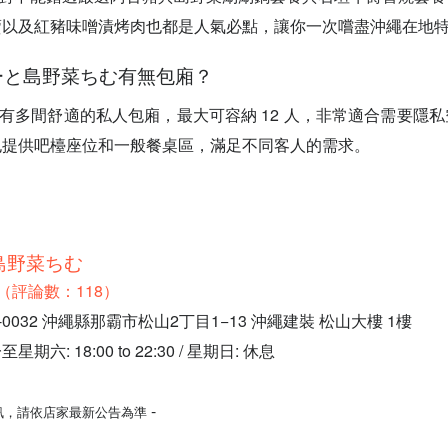
賣以及紅豬味噌漬烤肉也都是人氣必點，讓你一次嚐盡沖繩在地
グーと島野菜ちむ有無包廂？
內設有多間舒適的私人包廂，最大可容納 12 人，非常適合需要隱
也提供吧檯座位和一般餐桌區，滿足不同客人的需求。
島野菜ちむ
.7（評論數：118）
0032 沖繩縣那霸市松山2丁目1−13 沖繩建裝 松山大樓 1樓
六: 18:00 to 22:30 / 星期日: 休息
-
訊，請依店家最新公告為準