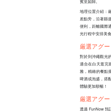
賓至如歸。
地理位置介紹：
差點旁，沿著縣道
便利，距離國際
光行程中安排美
厳選アグー
對於到沖繩觀光
適合在白天逛完
雅，精緻的餐點擺
啤酒或泡盛，搭
體驗更加順暢！
厳選アグーと
透過 FunNo