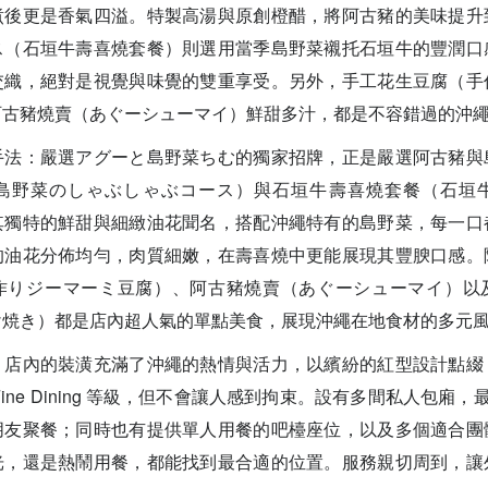
煮後更是香氣四溢。特製高湯與原創橙醋，將阿古豬的美味提升
ス（石垣牛壽喜燒套餐）則選用當季島野菜襯托石垣牛的豐潤口
交織，絕對是視覺與味覺的雙重享受。另外，手工花生豆腐（手
阿古豬燒賣（あぐーシューマイ）鮮甜多汁，都是不容錯過的沖
手法：嚴選アグーと島野菜ちむ的獨家招牌，正是嚴選阿古豬與
島野菜のしゃぶしゃぶコース）與石垣牛壽喜燒套餐（石垣
其獨特的鮮甜與細緻油花聞名，搭配沖繩特有的島野菜，每一口
的油花分佈均勻，肉質細嫩，在壽喜燒中更能展現其豐腴口感。
作りジーマーミ豆腐）、阿古豬燒賣（あぐーシューマイ）以
け焼き）都是店內超人氣的單點美食，展現沖繩在地食材的多元
：店內的裝潢充滿了沖繩的熱情與活力，以繽紛的紅型設計點綴
ine Dining 等級，但不會讓人感到拘束。設有多間私人包廂，最
朋友聚餐；同時也有提供單人用餐的吧檯座位，以及多個適合團
光，還是熱鬧用餐，都能找到最合適的位置。服務親切周到，讓