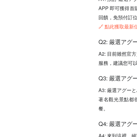
APP 即可獲得首
回饋，免預付訂位
🔗 點此獲取最
Q2: 厳選ア
A2: 目前雖然
服務，建議您可以
Q3: 嚴選ア
A3: 厳選アグ
著名觀光景點都
餐。
Q4: 嚴選ア
A4: 來到這裡