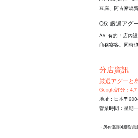
豆腐、阿古豬燒
Q5: 嚴選ア
A5: 有的！店
商務宴客。同時
分店資訊
厳選アグーと
Google評分：4
地址：日本〒900-
營業時間：星期一至星期
-
所有優惠與服務資