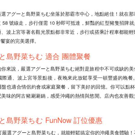
厳選アグーと島野菜ちむ坐落於那霸市中心，地點絕佳！就在那
 58 號線走，步行僅需 10 秒即可抵達，鮮豔的紅型豬隻招牌
通、波上宮等著名觀光景點都非常近，步行或搭乘計程車都能輕
食饗宴的完美選擇。
と島野菜ちむ 適合 團體聚餐
的你來說，嚴選アグーと島野菜ちむ絕對是旅程中不可或缺的美
國際通、波上宮等景點後，夜晚來此放鬆享受一頓豐盛的晚餐
盤也適合情侶約會或家庭聚餐，留下美好的回憶。你可以點杯沖繩
配美味的阿古豬涮涮鍋，感受沖繩的熱情與悠閒。店內也友善觀
島野菜ちむ FunNow 訂位優惠
w 預訂嚴選アグーと島野菜ちむ，就能輕鬆搞定你的沖繩美食體驗