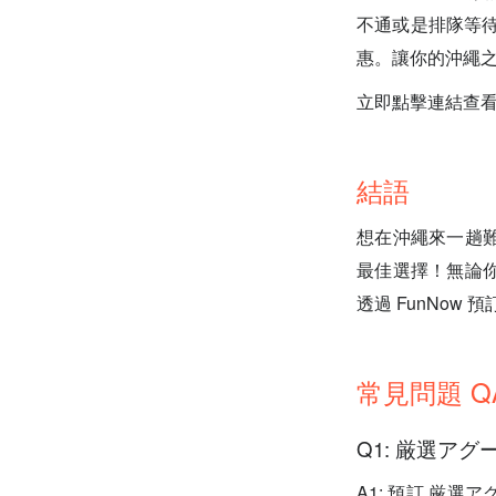
不通或是排隊等待
惠。讓你的沖繩
立即點擊連結查看 
結語
想在沖繩來一趟
最佳選擇！無論
透過 FunNow
常見問題 Q
Q1: 厳選ア
A1: 預訂 厳選