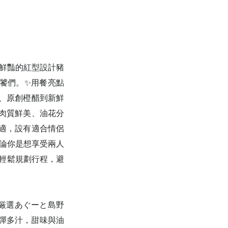
，鮮豔的紅型設計豬
饕們。✨用餐亮點
湯、原創橙醋到新鮮
，肉質鮮美、油花分
舒適，設有適合情侶
無論你是想享受兩人
你輕鬆規劃行程，避
厳選あぐーと島野
 彈多汁，甜味與油