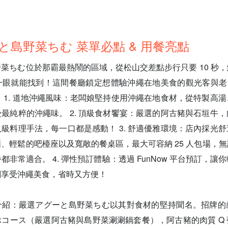
と島野菜ちむ 菜單必點 & 用餐亮點
菜ちむ位於那霸最熱鬧的區域，從松山交差點步行只要 10 秒
一眼就能找到！這間餐廳鎖定想體驗沖繩在地美食的觀光客與老
 1. 道地沖繩風味：老闆娘堅持使用沖繩在地食材，從特製高
最純粹的沖繩味。 2. 頂級食材饗宴：嚴選的阿古豬與石垣牛
級料理手法，每一口都是感動！ 3. 舒適優雅環境：店內採光
、輕鬆的吧檯座以及寬敞的餐桌區，最大可容納 25 人包場，
非常適合。 4. 彈性預訂體驗：透過 FunNow 平台預訂，讓
刻享受沖繩美食，省時又方便！
介紹：嚴選アグーと島野菜ちむ以其對食材的堅持聞名。招牌的
コース（嚴選阿古豬與島野菜涮涮鍋套餐），阿古豬的肉質 Q