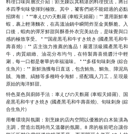
料理口味與層次介紹：割烹錬以其精湛的料理技法，將日
本四季旬味發揮到極致。其中，饕客們絕不能錯過的必點
招牌有： * **車えびの天麩羅 (車蝦天婦羅)：** 選用新鮮車
蝦，裹上輕薄麵衣，在高溫油鍋中瞬間炸至金黃酥脆。入
口後，蝦肉的彈牙鮮甜與酥香外衣完美結合，是味覺與口
感的極致享受。 * **国産黒毛和牛すき焼き (國產黑毛和牛
壽喜燒)：** 店主強力推薦的逸品！嚴選頂級國產黑毛和
牛，肉質細緻、油花分布均勻，在特製壽喜燒醬汁中輕
涮，每一口都是奢華的幸福滋味。 * **多樣旬味刺身 (綜合
生魚片)：** 新鮮漁獲每日直送，包含鮪魚、鯛魚、障泥烏
賊、海膽、縞鯵等多種時令海鮮，搭配職人刀工，呈現最
原始的海洋鮮甜。
特色菜色與廚師手法：車えびの天麩羅 (車蝦天婦羅)、国
産黒毛和牛すき焼き (國產黑毛和牛壽喜燒)、旬味刺身 (綜
合生魚片)
用餐環境與氛圍：割烹錬的店內空間以優雅的白木裝潢為
主調，營造出既時尚又溫馨的氛圍。8 席的板前吧台讓你