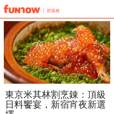
部落格
東京米其林割烹錬：頂級
日料饗宴，新宿宵夜新選
擇