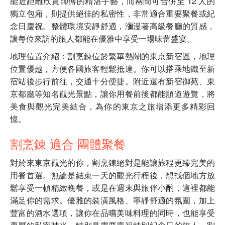
能近距離欣賞師傅的精湛手藝，而兩間可合併至 12 人的
獨立包廂，則提供絕佳的私密性，非常適合重要聚餐或紀
念日慶祝。整體環境安靜舒適，瀰漫著高級餐廳的質感，
讓每位來訪的旅人都能在優雅中享受一場味蕾盛宴。
地理位置介紹：割烹錬位於繁華熱鬧的東京新宿區，地理
位置優越，方便各國旅客輕鬆抵達。你可以搭乘地鐵至新
宿站後步行前往，交通十分便捷。附近還有新宿御苑、東
京都廳等知名觀光景點，讓你用餐前後都能順道遊覽，將
美食與觀光完美結合，為你的東京之旅增添更多精彩回
憶。
割烹錬 適合 團體聚餐
對於來東京觀光的你，割烹錬絕對是能讓旅程更臻完美的
用餐首選。無論是結束一天的觀光行程後，想找個地方放
鬆享受一頓精緻晚餐，或是在週末與旅伴小酌，這裡都能
滿足你的需求。優雅的裝潢風格、寧靜舒適的氛圍，加上
豐富的酒水選項，讓你在品嚐美味料理的同時，也能享受