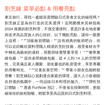
割烹錬 菜單必點 & 用餐亮點
東京旅行，尋找一處能深度體驗日式美食文化的秘境嗎？
割烹錬正是為你打造的完美選擇！這間榮獲米其林指南
2024 推薦的割烹料理，不僅交通便利，更是許多在地老饕
與追求高品質旅人的心頭好。以下幾點亮點，讓你一眼愛
上這裡： * **頂級板前體驗：** 設有經典的板前吧台，你
可以近距離欣賞料理職人精湛的烹飪技藝，感受食材在手
中轉化為藝術的過程，視覺與味覺雙重享受！ * **奢華雅
緻包廂：** 提供多間精緻包廂，從 4 人到 14 人的空間彈
性，完美滿足家人團聚、朋友慶祝的私密需求，享受專屬
的用餐時光。 * **兒童友善空間：** 帶著小朋友也能輕鬆
用餐！割烹錬貼心規劃適合家庭的環境，讓大人小孩都能
在舒適的氛圍中，一同品味日本料理的魅力。 * **彈性預
訂體驗：** 透過 FunNow 預訂，不僅省去排隊時間，更能
確保你的旅程順暢，輕鬆享受高品質的日式割烹料理。