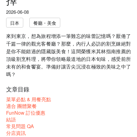
2026-06-08
日本
餐廳・美食
來到東京，想為旅程增添一筆難忘的味蕾記憶嗎？厭倦了
千篇一律的觀光客餐廳？那麼，內行人必訪的割烹錬絕對
是你不能錯過的隱藏版美食！這間榮獲米其林指南推薦的
頂級割烹料理，將帶你領略最道地的日本旬味，感受前所
未有的和食饗宴。準備好讓舌尖沉浸在極致的美味之中了
嗎？
文章目錄
菜單必點 & 用餐亮點
適合 團體聚餐
FunNow 訂位優惠
結語
常見問題 QA
分店資訊