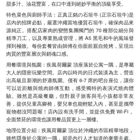
甜多汁、油花豐富，在口中達到絕妙平衡的頂級享受。
特色菜色與廚師手法：正真正銘の石垣牛 (正宗石垣牛)是
店內的招牌必點，嚴選沖繩當地優質石垣牛，確保肉品來
源純正。搭配店家肉的變態集團獨門的 70 種部位細分與
精準刀工，以及專業熟成管理，將 A5 黑毛和牛的風味發
揮到極致。每份套餐皆由師傅在你面前親自燒烤，呈現出
肉質的豐富層次與銷魂口感。
用餐環境與氛圍：疾風荷爾蒙 頂座落於公寓一隅，是專屬
大人的隱密玩樂空間。店內以時尚的日式裝潢為主，營造
出高級且新潮的舒適氛圍。僅有 6-7 席的吧台座位，讓你
可以近距離與燒肉師傅互動，感受獨特的表演式燒肉體
驗。雖然是高級餐廳，但對親子旅客與毛小孩都非常友
善，提供兒童高腳椅，嬰兒車也能輕鬆入內，甚至是攜帶
寵物都沒問題喔！店內設有洗手間，並提供免費 Wi-Fi，
全面禁菸的環境也讓用餐品質更上一層樓。
地理位置介紹：疾風荷爾蒙 頂位於沖繩的市區精華地段，
雖然隱身於公寓的一隅，卻是內行人才知道的奢華去處。