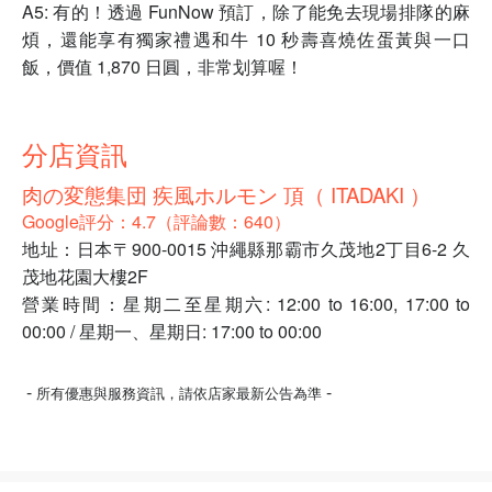
A5: 有的！透過 FunNow 預訂，除了能免去現場排隊的麻
煩，還能享有獨家禮遇和牛 10 秒壽喜燒佐蛋黃與一口
飯，價值 1,870 日圓，非常划算喔！
分店資訊
肉の変態集団 疾風ホルモン 頂（ ITADAKI ）
Google評分：4.7（評論數：640）
地址：日本〒900-0015 沖繩縣那霸市久茂地2丁目6-2 久
茂地花園大樓2F
營業時間：星期二至星期六: 12:00 to 16:00, 17:00 to
00:00 / 星期一、星期日: 17:00 to 00:00
-
-
所有優惠與服務資訊，請依店家最新公告為準