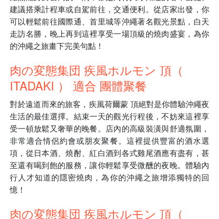
建議搭乘計程車或自駕前往，交通便利。從店家出發，你
可以輕鬆前往國際通、首里城等沖繩著名觀光景點，白天
走訪名勝，晚上再到這裡享受一場頂級的燒肉盛宴，為你
的沖繩之旅畫下完美句點！
肉の変態集団 疾風ホルモン 頂（
ITADAKI ） 適合 團體聚餐
對於遠道而來的旅客，疾風荷爾蒙 頂絕對是你體驗沖繩夜
生活的最佳選擇。結束一天的觀光行程後，不妨來這裡享
受一頓放鬆又奢華的晚餐。店內的高級裝潢與舒適氛圍，
非常適合情侶約會或朋友聚餐。這裡提供豐富的酒水選
項，從日本酒、燒酎、紅白酒到各式雞尾酒應有盡有，甚
至還有喝到飽的服務，讓你輕鬆享受微醺的夜晚。體驗內
行人才知道的隱密燒肉，為你的沖繩之旅增添獨特的回
憶！
肉の変態集団 疾風ホルモン 頂（