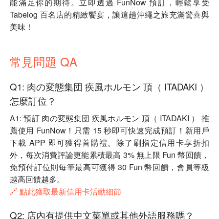
能滿足你的期待。立即透過 FunNow 預訂，輕鬆享受
Tabelog 百名店的精緻饗宴，讓這趟沖繩之旅充滿驚喜與
美味！
常見問題 QA
Q1: 肉の変態集団 疾風ホルモン 頂（ ITADAKI ）
怎麼訂位？
A1: 預訂 肉の変態集団 疾風ホルモン 頂（ ITADAKI ） 推
薦使用 FunNow！只需 15 秒即可快速完成預訂！新用戶
下載 APP 即可獲得首購禮。除了刷指定信用卡享折扣
外，每次消費評論更能累積最高 3% 無上限 Fun 幣回饋，
免預付訂位則每筆最高可獲得 30 Fun 幣回饋，會員等級
越高回饋越多。
🔗 點此獲取最新信用卡活動細節
Q2: 店內有提供中文菜單或其他外語服務嗎？