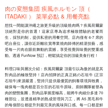
肉の変態集団 疾風ホルモン 頂（
ITADAKI ） 菜單必點 & 用餐亮點
想找一間能讓沖繩之旅更升級的頂級燒肉嗎？疾風荷爾蒙
頂絕對是你的首選！這家店專為追求極致體驗的老饕而
生，採預約制，提供私密的用餐空間。店內僅有 6-7 席的
吧台座位，讓你近距離欣賞專業燒肉師傅的精湛技藝，感
受每一片肉在眼前舞動的震撼，享受視覺與味覺的雙重感
動。透過 FunNow 預訂，輕鬆搞定你的頂級美食行程！
料理口味與層次介紹：疾風荷爾蒙 頂最引以為傲的就是其
對肉品的極致堅持！店內招牌的正真正銘の石垣牛 (正宗
石垣牛)來源嚴選，堅持只提供最優質的飼養環境與牧農，
確保每一塊肉都是百分百的石垣牛原味。廚師團隊被譽為
肉的變態集團，對肉品掌握度極高，能將牛肉細分多達 70
種部位，並透過精準的熟成管理與刀工，將 A5 黑毛和牛
的每個部位都提升到最完美的風味與口感。每一口都是鮮