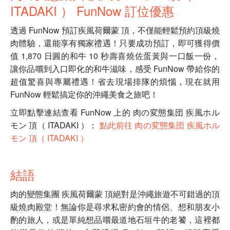
ITADAKI ） FunNow 訂位優惠
透過 FunNow 預訂疾風荷爾蒙 頂，不僅能輕鬆預約頂級燒
肉體驗，還能享有獨家禮遇！只要成功預訂，即可獲得價
值 1,870 日圓的和牛 10 秒壽喜燒佐蛋黃與一口飯一份，
讓你品嚐到入口即化的和牛滋味，感受 FunNow 帶給你的
超值驚喜與專屬禮遇！省去現場排隊的煩惱，現在就用
FunNow 輕鬆搞定你的沖繩美食之旅吧！
立即點擊連結查看 FunNow 上的 肉の変態集団 疾風ホル
モン 頂（ ITADAKI ）：
點此前往 肉の変態集団 疾風ホル
モン 頂（ ITADAKI ）
結語
肉的變態集團 疾風荷爾蒙 頂絕對是沖繩旅遊不可錯過的頂
級燒肉殿堂！無論你是尋求私密約會的情侶、想和朋友小
酌的旅人，或是單純想品嚐最道地石垣牛的老饕，這裡都