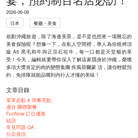
2026-06-08
日本
餐廳・美食
規劃沖繩旅遊，除了海邊美景，是不是也想來一場難忘的
美食探險呢？想像一下，在私人空間裡，專人為你燒烤頂
級 A5 黑毛和牛與正宗石垣牛，每一口都是天堂般的享
受！今天，編輯就要帶你深入了解這家隱身於沖繩，榮獲
多項大獎肯定的肉的變態集團 疾風荷爾蒙 頂，讓你輕鬆預
約，免排隊就能品嚐到內行人才懂的美味！
文章目錄
菜單必點 & 用餐亮點
適合 團體聚餐
FunNow 訂位優惠
結語
常見問題 QA
分店資訊