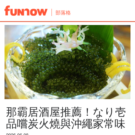
部落格
那霸居酒屋推薦！なり壱
品嚐炭火燒與沖繩家常味
2026-06-08