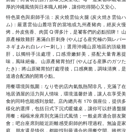
厚的沖繩風情與日本職人精神，讓你吃得開心又安心。
特色菜色與廚師手法：炭火燒雲仙火腿 (炭火焼き雲仙ハ
ム)：嚴選雲仙山麓培育的當地或九州產豬肉，經炭火慢
烤，外皮焦香、肉質 Q 彈多汁，是饕客們的必點招牌！ 山
原產極致雞肝 蔥滿白肝刺身 (やんばる産究極の鶏レバー
ネギまみれ白レバー刺し)：選用沖繩山原地區的頂級雞
肝，以獨特手法處理，口感滑嫩鮮美，搭配大量青蔥提
味，風味絕倫。 山原產豬胃拍打 (やんばる産豚のガツた
たき)：將山原豬胃拍打處理後，口感爽脆，調味清爽，是
道適合配酒的開胃小點。
用餐環境與氛圍：なり壱的店內氣氛熱鬧非凡，充滿了在
地居酒屋的活力與人情味，環境溫馨舒適，讓人在享受美
食的同時也能感到放鬆。店內總共有 170 個座位，提供多
樣化的選擇，包括日式下沉式暖爐桌，讓你可以舒適盤腿
用餐；榻榻米座席則充滿日式風情；一般桌席適合朋友聚
會；吧台座席則能近距離感受廚師的料理過程。無論是家
庭、朋友還是情侶，都能找到最適合的用餐空間。雖然沒