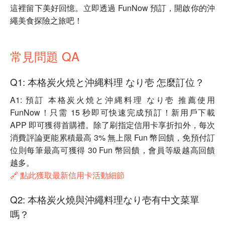
這裡留下美好回憶。立即透過 FunNow 預訂，開啟你的沖
繩美食探險之旅吧！
常見問題 QA
Q1: 本格炭火焼と沖縄料理 なり壱 怎麼訂位？
A1: 預訂 本格炭火焼と沖縄料理 なり壱 推薦使用
FunNow！只需 15 秒即可快速完成預訂！新用戶下載
APP 即可獲得首購禮。除了刷指定信用卡享折扣外，每次
消費評論更能累積最高 3% 無上限 Fun 幣回饋，免預付訂
位則每筆最高可獲得 30 Fun 幣回饋，會員等級越高回饋
越多。
🔗 點此獲取最新信用卡活動細節
Q2: 本格炭火燒與沖繩料理なり壱有中文菜單
嗎？