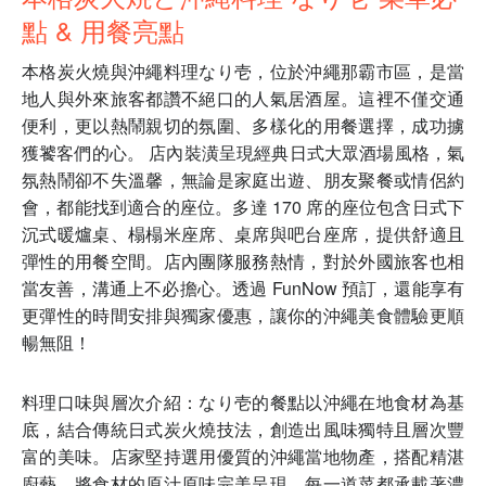
點 & 用餐亮點
本格炭火燒與沖繩料理なり壱，位於沖繩那霸市區，是當
地人與外來旅客都讚不絕口的人氣居酒屋。這裡不僅交通
便利，更以熱鬧親切的氛圍、多樣化的用餐選擇，成功擄
獲饕客們的心。 店內裝潢呈現經典日式大眾酒場風格，氣
氛熱鬧卻不失溫馨，無論是家庭出遊、朋友聚餐或情侶約
會，都能找到適合的座位。多達 170 席的座位包含日式下
沉式暖爐桌、榻榻米座席、桌席與吧台座席，提供舒適且
彈性的用餐空間。店內團隊服務熱情，對於外國旅客也相
當友善，溝通上不必擔心。透過 FunNow 預訂，還能享有
更彈性的時間安排與獨家優惠，讓你的沖繩美食體驗更順
暢無阻！
料理口味與層次介紹：なり壱的餐點以沖繩在地食材為基
底，結合傳統日式炭火燒技法，創造出風味獨特且層次豐
富的美味。店家堅持選用優質的沖繩當地物產，搭配精湛
廚藝，將食材的原汁原味完美呈現。每一道菜都承載著濃