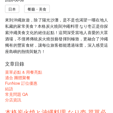
日本
餐廳・美食
來到沖繩旅遊，除了陽光沙灘，是不是也渴望一嚐在地人
私藏的家常美食？本格炭火燒與沖繩料理 なり壱正是你探
索沖繩美食文化的絕佳起點！這間深受當地人喜愛的大眾
酒場，不僅將傳統炭火燒技藝發揮到極致，更融合了沖繩
獨有的豐富食材，讓每位旅客都能透過味蕾，深入感受這
座島嶼的熱情與魅力！
文章目錄
菜單必點 & 用餐亮點
適合 團體聚餐
FunNow 訂位優惠
結語
常見問題 QA
分店資訊
本格炭火焼と沖縄料理 なり壱 菜單必