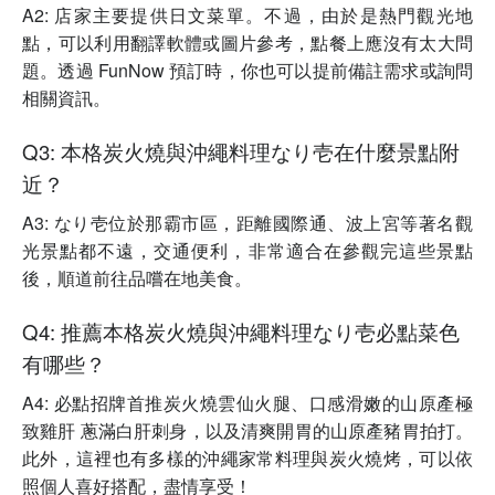
A2: 店家主要提供日文菜單。不過，由於是熱門觀光地
點，可以利用翻譯軟體或圖片參考，點餐上應沒有太大問
題。透過 FunNow 預訂時，你也可以提前備註需求或詢問
相關資訊。
Q3: 本格炭火燒與沖繩料理なり壱在什麼景點附
近？
A3: なり壱位於那霸市區，距離國際通、波上宮等著名觀
光景點都不遠，交通便利，非常適合在參觀完這些景點
後，順道前往品嚐在地美食。
Q4: 推薦本格炭火燒與沖繩料理なり壱必點菜色
有哪些？
A4: 必點招牌首推炭火燒雲仙火腿、口感滑嫩的山原產極
致雞肝 蔥滿白肝刺身，以及清爽開胃的山原產豬胃拍打。
此外，這裡也有多樣的沖繩家常料理與炭火燒烤，可以依
照個人喜好搭配，盡情享受！