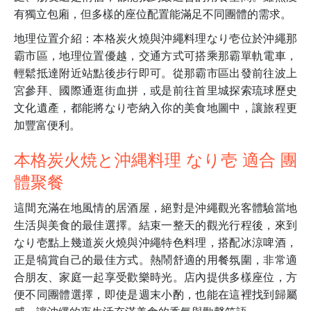
有獨立包廂，但多樣的座位配置能滿足不同團體的需求。
地理位置介紹：本格炭火燒與沖繩料理なり壱位於沖繩那
霸市區，地理位置優越，交通方式可搭乘那霸單軌電車，
輕鬆抵達附近站點後步行即可。從那霸市區出發前往波上
宮參拜、國際通逛街血拼，或是前往首里城探索琉球歷史
文化遺產，都能將なり壱納入你的美食地圖中，讓旅程更
加豐富便利。
本格炭火焼と沖縄料理 なり壱 適合 團
體聚餐
這間充滿在地風情的居酒屋，絕對是沖繩觀光客體驗當地
生活與美食的最佳選擇。結束一整天的觀光行程後，來到
なり壱點上幾道炭火燒與沖繩特色料理，搭配冰涼啤酒，
正是犒賞自己的最佳方式。熱鬧舒適的用餐氛圍，非常適
合朋友、家庭一起享受歡樂時光。店內提供多樣座位，方
便不同團體選擇，即使是週末小酌，也能在這裡找到歸屬