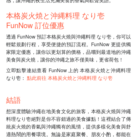
感，讓沖繩的夜生活充滿美食的香氣與歡聲笑語。
本格炭火焼と沖縄料理 なり壱
FunNow 訂位優惠
透過 FunNow 預訂本格炭火燒與沖繩料理 なり壱，你可以
輕鬆規劃行程，享受便捷的預訂流程。FunNow 更提供獨
家限定優惠，讓你以更划算的價格，品嚐到最道地的沖繩
美食與炭火燒，讓你的沖繩之旅不僅美味，更省荷包！
立即點擊連結查看 FunNow 上的 本格炭火焼と沖縄料理
なり壱：
點此前往 本格炭火焼と沖縄料理 なり壱
結語
想深度體驗沖繩在地美食文化的旅客，本格炭火燒與沖繩
料理なり壱絕對是你不容錯過的美食據點！這裡結合了傳
統炭火燒的香氣與沖繩獨有的風情，提供多樣化美食與舒
適熱鬧的用餐環境。無論是家庭聚餐、朋友小酌，都能在