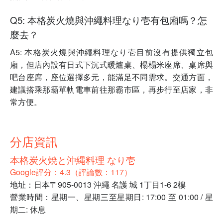
Q5: 本格炭火燒與沖繩料理なり壱有包廂嗎？怎
麼去？
A5: 本格炭火燒與沖繩料理なり壱目前沒有提供獨立包
廂，但店內設有日式下沉式暖爐桌、榻榻米座席、桌席與
吧台座席，座位選擇多元，能滿足不同需求。交通方面，
建議搭乘那霸單軌電車前往那霸市區，再步行至店家，非
常方便。
分店資訊
本格炭火焼と沖縄料理 なり壱
Google評分：4.3（評論數：117）
地址：日本〒905-0013 沖繩 名護 城 1丁目1-6 2樓
營業時間：星期一、星期三至星期日: 17:00 至 01:00 / 星
期二: 休息