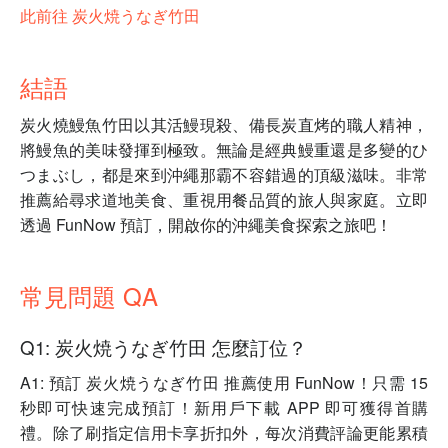
此前往 炭火焼うなぎ竹田
結語
炭火燒鰻魚竹田以其活鰻現殺、備長炭直烤的職人精神，
將鰻魚的美味發揮到極致。無論是經典鰻重還是多變的ひ
つまぶし，都是來到沖繩那霸不容錯過的頂級滋味。非常
推薦給尋求道地美食、重視用餐品質的旅人與家庭。立即
透過 FunNow 預訂，開啟你的沖繩美食探索之旅吧！
常見問題 QA
Q1: 炭火焼うなぎ竹田 怎麼訂位？
A1: 預訂 炭火焼うなぎ竹田 推薦使用 FunNow！只需 15
秒即可快速完成預訂！新用戶下載 APP 即可獲得首購
禮。除了刷指定信用卡享折扣外，每次消費評論更能累積