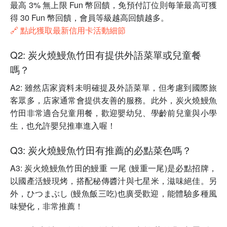
最高 3% 無上限 Fun 幣回饋，免預付訂位則每筆最高可獲
得 30 Fun 幣回饋，會員等級越高回饋越多。
🔗 點此獲取最新信用卡活動細節
Q2: 炭火燒鰻魚竹田有提供外語菜單或兒童餐
嗎？
A2: 雖然店家資料未明確提及外語菜單，但考慮到國際旅
客眾多，店家通常會提供友善的服務。此外，炭火燒鰻魚
竹田非常適合兒童用餐，歡迎嬰幼兒、學齡前兒童與小學
生，也允許嬰兒推車進入喔！
Q3: 炭火燒鰻魚竹田有推薦的必點菜色嗎？
A3: 炭火燒鰻魚竹田的鰻重 一尾 (鰻重一尾)是必點招牌，
以國產活鰻現烤，搭配秘傳醬汁與七星米，滋味絕佳。另
外，ひつまぶし (鰻魚飯三吃)也廣受歡迎，能體驗多種風
味變化，非常推薦！