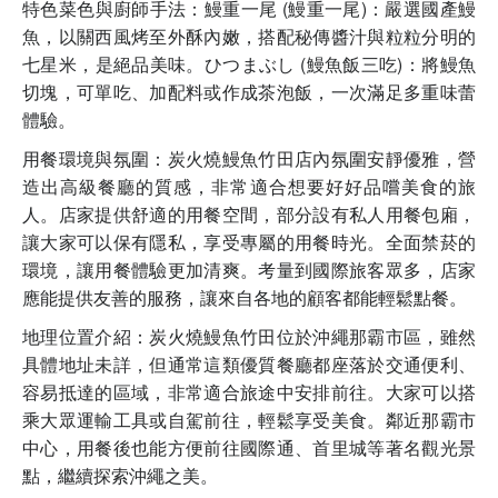
特色菜色與廚師手法：鰻重一尾 (鰻重一尾)：嚴選國產鰻
魚，以關西風烤至外酥內嫩，搭配秘傳醬汁與粒粒分明的
七星米，是絕品美味。ひつまぶし (鰻魚飯三吃)：將鰻魚
切塊，可單吃、加配料或作成茶泡飯，一次滿足多重味蕾
體驗。
用餐環境與氛圍：炭火燒鰻魚竹田店內氛圍安靜優雅，營
造出高級餐廳的質感，非常適合想要好好品嚐美食的旅
人。店家提供舒適的用餐空間，部分設有私人用餐包廂，
讓大家可以保有隱私，享受專屬的用餐時光。全面禁菸的
環境，讓用餐體驗更加清爽。考量到國際旅客眾多，店家
應能提供友善的服務，讓來自各地的顧客都能輕鬆點餐。
地理位置介紹：炭火燒鰻魚竹田位於沖繩那霸市區，雖然
具體地址未詳，但通常這類優質餐廳都座落於交通便利、
容易抵達的區域，非常適合旅途中安排前往。大家可以搭
乘大眾運輸工具或自駕前往，輕鬆享受美食。鄰近那霸市
中心，用餐後也能方便前往國際通、首里城等著名觀光景
點，繼續探索沖繩之美。