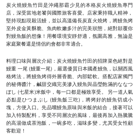
炭火燒鰻魚竹田是沖繩那霸少見的本格炭火燒鰻魚專門
店，深受當地老饕與國際旅客喜愛。店家秉持職人精神，
堅持現點現殺活鰻，並以高溫備長炭直火燒烤，將鰻魚烤
至外皮金黃酥脆、魚肉軟嫩多汁的完美狀態，絕對顛覆你
對鰻魚飯的想像！用餐環境安靜舒適，氛圍高雅，無論是
家庭聚餐還是情侶約會都非常適合。
料理口味與層次介紹：炭火燒鰻魚竹田的招牌菜色絕對是
鰻重 一尾 (鰻重一尾)，嚴選優質日本國產鰻魚，以關西風
格烤法，將鰻魚烤得外層香脆、內部鬆軟。搭配店家獨門
的秘傳醬汁，鹹甜交織完美滲入鰻魚與晶瑩飽滿的ななつ
ぼし (七星米)米飯中，每一口都是極致享受。 另一道人氣
必點是ひつまぶし (鰻魚飯三吃)，將烤好的鰻魚切成小
塊，方便入口。先品嚐鰻魚原味與米飯的結合，接著可以
加入特製配料，享受不同層次的風味，最後再加入熱騰騰
的高湯做成茶泡飯，一碗多吃，滋味多變，尤其受女性顧
客歡迎！