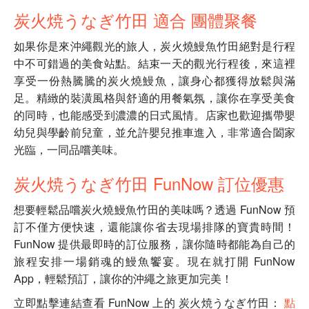
炭火焼うなぎ竹田 適合 團體聚餐
如果你是來沖繩觀光的旅人，炭火燒鰻魚竹田絕對是行程
中不可錯過的美食站點。結束一天的觀光行程後，來這裡
享受一份熱騰騰的炭火燒鰻魚，讓身心都獲得放鬆與滿
足。精緻的裝潢風格與舒適的用餐氣氛，讓你在享受美食
的同時，也能感受到濃濃的日式風情。店家也歡迎攜帶嬰
幼兒與學齡前兒童，並允許嬰兒推車進入，非常適合闔家
光臨，一同品嚐美味。
炭火焼うなぎ竹田 FunNow 訂位優惠
想要輕鬆品嚐炭火燒鰻魚竹田的美味嗎？透過 FunNow 預
訂不僅方便快速，還能讓你省去現場排隊的寶貴時間！
FunNow 提供最即時的訂位服務，讓你隨時都能為自己的
旅程安排一場銷魂的鰻魚饗宴。現在就打開 FunNow
App，輕鬆預訂，讓你的沖繩之旅更加完美！
立即點擊連結查看 FunNow 上的 炭火焼うなぎ竹田：
點