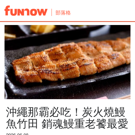
部落格
沖繩那霸必吃！炭火燒鰻
魚竹田 銷魂鰻重老饕最愛
2026-06-08