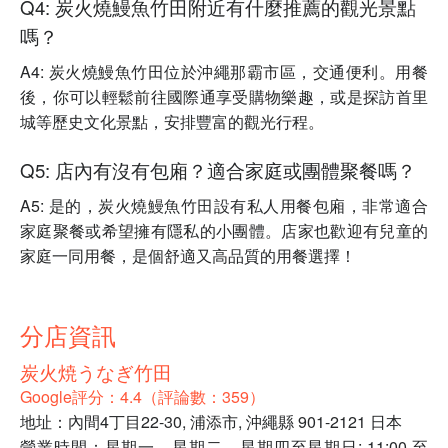
Q4: 炭火燒鰻魚竹田附近有什麼推薦的觀光景點
嗎？
A4: 炭火燒鰻魚竹田位於沖繩那霸市區，交通便利。用餐
後，你可以輕鬆前往國際通享受購物樂趣，或是探訪首里
城等歷史文化景點，安排豐富的觀光行程。
Q5: 店內有沒有包廂？適合家庭或團體聚餐嗎？
A5: 是的，炭火燒鰻魚竹田設有私人用餐包廂，非常適合
家庭聚餐或希望擁有隱私的小團體。店家也歡迎有兒童的
家庭一同用餐，是個舒適又高品質的用餐選擇！
分店資訊
炭火焼うなぎ竹田
Google評分：4.4（評論數：359）
地址：內間4丁目22-30, 浦添市, 沖繩縣 901-2121 日本
營業時間：星期一、星期二、星期四至星期日: 11:00 至