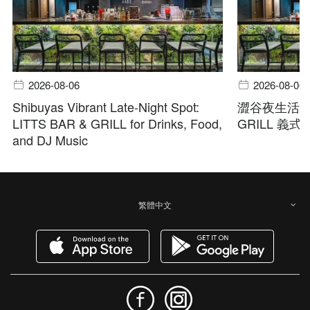
2026-08-06
2026-08-06
Shibuyas Vibrant Late-Night Spot:
澀谷夜生活首選
LITTS BAR & GRILL for Drinks, Food,
GRILL 義
and DJ Music
繁體中文