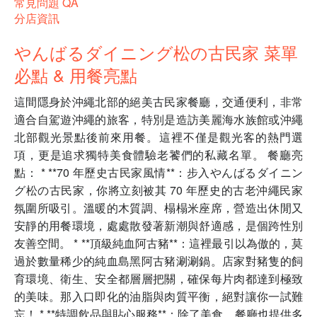
常見問題 QA
分店資訊
やんばるダイニング松の古民家 菜單
必點 & 用餐亮點
這間隱身於沖繩北部的絕美古民家餐廳，交通便利，非常
適合自駕遊沖繩的旅客，特別是造訪美麗海水族館或沖繩
北部觀光景點後前來用餐。這裡不僅是觀光客的熱門選
項，更是追求獨特美食體驗老饕們的私藏名單。 餐廳亮
點： * **70 年歷史古民家風情**：步入やんばるダイニン
グ松の古民家，你將立刻被其 70 年歷史的古老沖繩民家
氛圍所吸引。溫暖的木質調、榻榻米座席，營造出休閒又
安靜的用餐環境，處處散發著新潮與舒適感，是個跨性別
友善空間。 * **頂級純血阿古豬**：這裡最引以為傲的，莫
過於數量稀少的純血島黑阿古豬涮涮鍋。店家對豬隻的飼
育環境、衛生、安全都層層把關，確保每片肉都達到極致
的美味。那入口即化的油脂與肉質平衡，絕對讓你一試難
忘！ * **特調飲品與貼心服務**：除了美食，餐廳也提供多