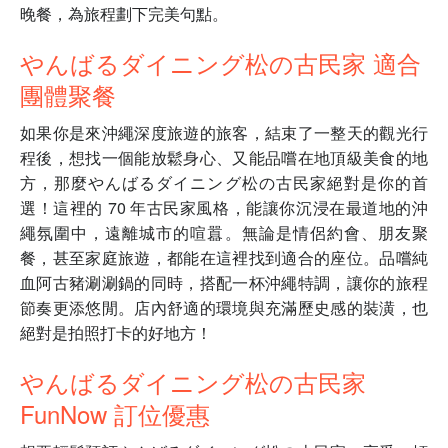
晚餐，為旅程劃下完美句點。
やんばるダイニング松の古民家 適合
團體聚餐
如果你是來沖繩深度旅遊的旅客，結束了一整天的觀光行
程後，想找一個能放鬆身心、又能品嚐在地頂級美食的地
方，那麼やんばるダイニング松の古民家絕對是你的首
選！這裡的 70 年古民家風格，能讓你沉浸在最道地的沖
繩氛圍中，遠離城市的喧囂。無論是情侶約會、朋友聚
餐，甚至家庭旅遊，都能在這裡找到適合的座位。品嚐純
血阿古豬涮涮鍋的同時，搭配一杯沖繩特調，讓你的旅程
節奏更添悠閒。店內舒適的環境與充滿歷史感的裝潢，也
絕對是拍照打卡的好地方！
やんばるダイニング松の古民家
FunNow 訂位優惠