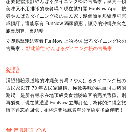
想要輕鬆預訂やんばるダイニング松の古民家，享受一頓
美味又不用排隊的晚餐嗎？現在就打開 FunNow App，搜
尋やんばるダイニング松の古民家，幾個簡單步驟即可完
成預訂，還能享有 FunNow 獨家優惠，讓你的沖繩美食之
旅更划算、更順暢！
立即點擊連結查看 FunNow 上的 やんばるダイニング松の
古民家：
點此前往 やんばるダイニング松の古民家
結語
渴望體驗最道地的沖繩美食嗎？やんばるダイニング松の
古民家以其 70 年古民家風情、極致美味的純血阿古豬涮
涮鍋，是所有尋求在地頂級美食體驗旅客的完美選擇。別
再猶豫，現在就透過 FunNow 立即訂位，為你的沖繩之旅
留下難忘的回憶，並將這間私藏名單分享給更多旅伴吧！
常見問題 QA