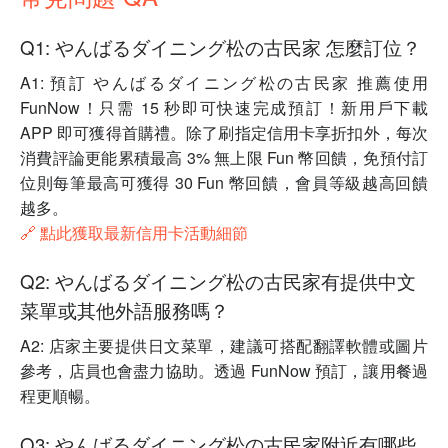
Q1: やんばるダイニング松の古民家 怎麼訂位？
A1: 預訂 やんばるダイニング松の古民家 推薦使用
FunNow！只需 15 秒即可快速完成預訂！新用戶下載
APP 即可獲得首購禮。除了刷指定信用卡享折扣外，每次
消費評論更能累積最高 3% 無上限 Fun 幣回饋，免預付訂
位則每筆最高可獲得 30 Fun 幣回饋，會員等級越高回饋
越多。
🔗 點此獲取最新信用卡活動細節
Q2: やんばるダイニング松の古民家有提供中文
菜單或其他外語服務嗎？
A2: 店家主要提供日文菜單，建議可搭配翻譯軟體或圖片
參考，店員也會盡力協助。透過 FunNow 預訂，讓用餐過
程更順暢。
Q3: やんばるダイニング松の古民家附近有哪些