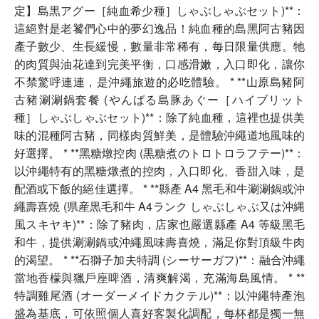
定】島黒アグー［純血希少種］しゃぶしゃぶセット)**：
這絕對是老饕們心中的夢幻逸品！純血種的島黑阿古豬因
產子數少、生長緩慢，數量非常稀有，每日限量供應。牠
的肉質與油花達到完美平衡，口感滑嫩，入口即化，讓你
不禁驚呼連連，是沖繩旅遊的必吃體驗。 * **山原島豬阿
古豬涮涮鍋套餐 (やんばる島豚あぐー［ハイブリット
種］しゃぶしゃぶセット)**：除了純血種，這裡也提供美
味的混種阿古豬，同樣肉質鮮美，是體驗沖繩道地風味的
好選擇。 * **黑糖燉控肉 (黒糖煮のトロトロラフテー)**：
以沖繩特有的黑糖燉煮的控肉，入口即化、香甜入味，是
配酒或下飯的絕佳選擇。 * **縣產 A4 黑毛和牛涮涮鍋或沖
繩壽喜燒 (県産黒毛和牛 A4ランク しゃぶしゃぶ又は沖縄
風スキヤキ)**：除了豬肉，店家也嚴選縣產 A4 等級黑毛
和牛，提供涮涮鍋或沖繩風味壽喜燒，滿足你對頂級牛肉
的渴望。 * **石獅子加夫特調 (シーサーガフ)**：融合沖繩
當地香檬與獵戶座啤酒，清爽解渴，充滿海島風情。 * **
特調雞尾酒 (オーダーメイドカクテル)**：以沖繩特產泡
盛為基底，可依照個人喜好客製化調配，每杯都是獨一無