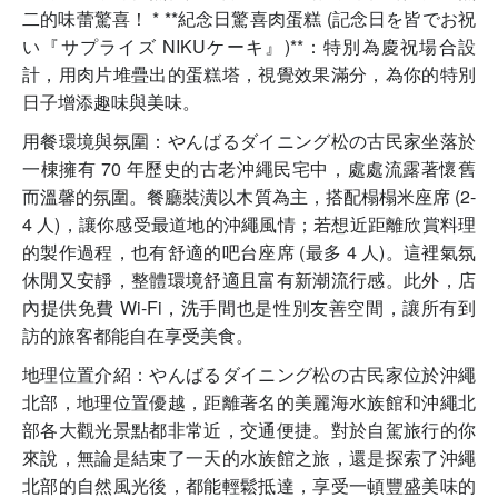
二的味蕾驚喜！ * **紀念日驚喜肉蛋糕 (記念日を皆でお祝
い『サプライズ NIKUケーキ』)**：特別為慶祝場合設
計，用肉片堆疊出的蛋糕塔，視覺效果滿分，為你的特別
日子增添趣味與美味。
用餐環境與氛圍：やんばるダイニング松の古民家坐落於
一棟擁有 70 年歷史的古老沖繩民宅中，處處流露著懷舊
而溫馨的氛圍。餐廳裝潢以木質為主，搭配榻榻米座席 (2-
4 人)，讓你感受最道地的沖繩風情；若想近距離欣賞料理
的製作過程，也有舒適的吧台座席 (最多 4 人)。這裡氣氛
休閒又安靜，整體環境舒適且富有新潮流行感。此外，店
內提供免費 Wi-Fi，洗手間也是性別友善空間，讓所有到
訪的旅客都能自在享受美食。
地理位置介紹：やんばるダイニング松の古民家位於沖繩
北部，地理位置優越，距離著名的美麗海水族館和沖繩北
部各大觀光景點都非常近，交通便捷。對於自駕旅行的你
來說，無論是結束了一天的水族館之旅，還是探索了沖繩
北部的自然風光後，都能輕鬆抵達，享受一頓豐盛美味的