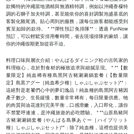
款獨特的沖繩當地酒精與無酒精特調，例如以沖繩香檬特
調的石獅子加夫特調，甚至能依你的喜好調製泡盛基底的
客製化雞尾酒。貼心周到的服務，讓每位旅客都能感受到
賓至如歸的款待。 * **彈性預訂免排隊**：透過 FunNow
預訂，可以輕鬆安排用餐時間，省去現場排隊的麻煩，讓
你的沖繩假期更加從容不迫。
料理口味與層次介紹：やんばるダイニング松の古民家的
料理核心，在於對食材的極致追求與細膩呈現。 * **【數
量限定】純血稀有種島黑阿古豬涮涮鍋套餐 (【数量限
定】島黒アグー［純血希少種］しゃぶしゃぶセット)**：
這絕對是老饕們心中的夢幻逸品！純血種的島黑阿古豬因
產子數少、生長緩慢，數量非常稀有，每日限量供應。牠
的肉質與油花達到完美平衡，口感滑嫩，入口即化，讓你
不禁驚呼連連，是沖繩旅遊的必吃體驗。 * **山原島豬阿
古豬涮涮鍋套餐 (やんばる島豚あぐー［ハイブリット
種］しゃぶしゃぶセット)**：除了純血種，這裡也提供美