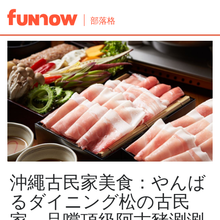
部落格
沖繩古民家美食：やんば
るダイニング松の古民
家，品嚐頂級阿古豬涮涮