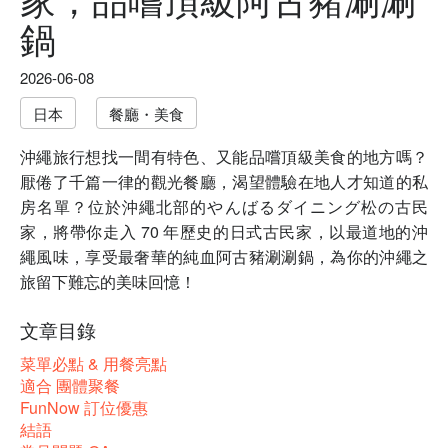
鍋
2026-06-08
日本
餐廳・美食
沖繩旅行想找一間有特色、又能品嚐頂級美食的地方嗎？
厭倦了千篇一律的觀光餐廳，渴望體驗在地人才知道的私
房名單？位於沖繩北部的やんばるダイニング松の古民
家，將帶你走入 70 年歷史的日式古民家，以最道地的沖
繩風味，享受最奢華的純血阿古豬涮涮鍋，為你的沖繩之
旅留下難忘的美味回憶！
文章目錄
菜單必點 & 用餐亮點
適合 團體聚餐
FunNow 訂位優惠
結語