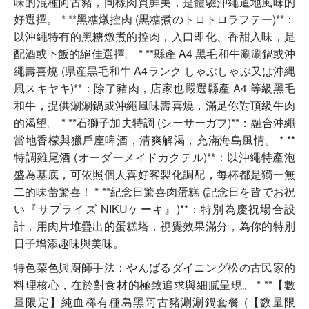
味的混種阿古豬，同樣肉質鮮美，是體驗沖繩道地風味的
好選擇。 * **黑糖燉控肉 (黒糖煮のトロトロラフテー)**：
以沖繩特有的黑糖燉煮的控肉，入口即化、香甜入味，是
配酒或下飯的絕佳選擇。 * **縣產 A4 黑毛和牛涮涮鍋或沖
繩壽喜燒 (県産黒毛和牛 A4ランク しゃぶしゃぶ又は沖縄
風スキヤキ)**：除了豬肉，店家也嚴選縣產 A4 等級黑毛
和牛，提供涮涮鍋或沖繩風味壽喜燒，滿足你對頂級牛肉
的渴望。 * **石獅子加夫特調 (シーサーガフ)**：融合沖繩
當地香檬與獵戶座啤酒，清爽解渴，充滿海島風情。 * **
特調雞尾酒 (オーダーメイドカクテル)**：以沖繩特產泡
盛為基底，可依照個人喜好客製化調配，每杯都是獨一無
二的味蕾驚喜！ * **紀念日驚喜肉蛋糕 (記念日を皆でお祝
い『サプライズ NIKUケーキ』)**：特別為慶祝場合設
計，用肉片堆疊出的蛋糕塔，視覺效果滿分，為你的特別
日子增添趣味與美味。
特色菜色與廚師手法：やんばるダイニング松の古民家的
料理核心，在於對食材的極致追求與細膩呈現。 * **【數
量限定】純血稀有種島黑阿古豬涮涮鍋套餐 (【数量限