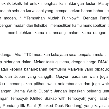
knik-teknik ini untuk menghasilkan hidangan fusion Malays
 adalah sebuah karya seni yang mempamerkan bahan-bahan t
an moden. * **Tempahan Mudah FunNow**: Dengan FunN
engan mudah dan fleksibel, memastikan kamu mendapatkan te
 Ini membolehkan kamu merancang malam kamu dengan l
hidangan:Akar TTDI meraikan kekayaan rasa tempatan melalui 
ap hidangan dalam Mekar tasting menu, dengan harga RM480
atan kepada bahan-bahan bermusim Malaysia yang dipaduk
is dan Jepun yang canggih. Opsyen padanan wain juga 
+, menampilkan pilihan wain antarabangsa dan juga wai
idangan Utama Wajib Cuba**: Jangan lepaskan peluang un
ngan Tempoyak (Grilled Siakap with Tempoyak) yang lazat
si, Rendang Itik Salai (Smoked Duck Rendang) yang kaya a