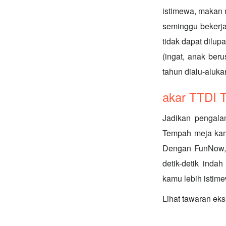
istimewa, makan 
seminggu bekerja
tidak dapat dilu
(ingat, anak ber
tahun dialu-aluka
akar TTDI
Jadikan pengal
Tempah meja kamu
Dengan FunNow, 
detik-detik ind
kamu lebih istim
Lihat tawaran ek