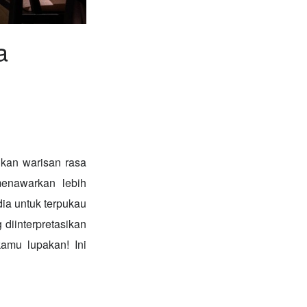
a
an warisan rasa
enawarkan lebih
ia untuk terpukau
diinterpretasikan
kamu lupakan! Ini