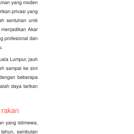
laman yang moden
kan privasi yang
h sentuhan unik
a menjadikan Akar
g profesional dan
u.
Kuala Lumpur, jauh
eh sampai ke sini
 dengan beberapa
alah daya tarikan
 rakan
n yang istimewa,
 tahun, sambutan