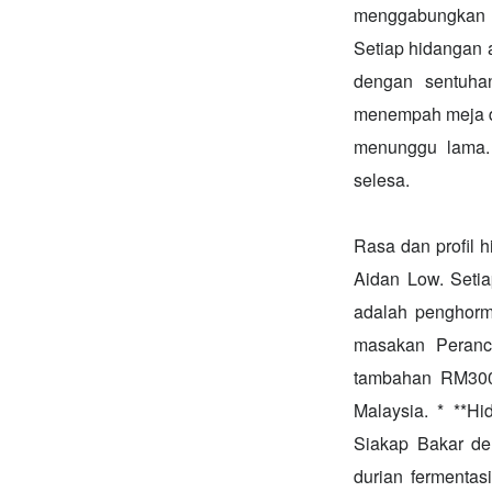
menggabungkan te
Setiap hidangan
dengan sentuh
menempah meja d
menunggu lama.
selesa.
Rasa dan profil 
Aidan Low. Seti
adalah penghorm
masakan Peranc
tambahan RM300+
Malaysia. * **H
Siakap Bakar de
durian fermenta