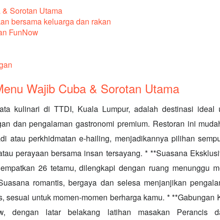
 & Sorotan Utama
an bersama keluarga dan rakan
an FunNow
gan
Menu Wajib Cuba & Sorotan Utama
ta kulinari di TTDI, Kuala Lumpur, adalah destinasi idea
gan dan pengalaman gastronomi premium. Restoran ini muda
di atau perkhidmatan e-hailing, menjadikannya pilihan sem
tau perayaan bersama insan tersayang. * **Suasana Eksklus
nempatkan 26 tetamu, dilengkapi dengan ruang menunggu 
uasana romantis, bergaya dan selesa menjanjikan penga
as, sesuai untuk momen-momen berharga kamu. * **Gabungan Ku
, dengan latar belakang latihan masakan Perancis d