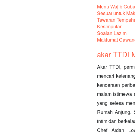
Menu Wajib Cuba
Sesuai untuk Mak
Tawaran Tempah
Kesimpulan
Soalan Lazim
Maklumat Cawan
akar TTDI 
Akar TTDI, perma
mencari ketenan
kenderaan periba
malam istimewa a
yang selesa me
Rumah Anjung. S
intim dan berkel
Chef Aidan Low