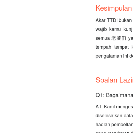
Kesimpulan
Akar TTDI bukan s
wajib kamu kunj
semua 老饕们 yang m
tempah tempat 
pengalaman ini d
Soalan Laz
Q1: Bagaimana
A1: Kami menges
diselesaikan dal
hadiah pembelian