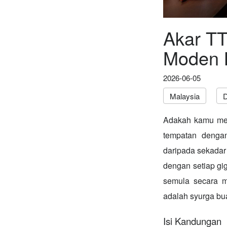
Akar TT
Moden B
2026-06-05
Malaysia
D
Adakah kamu me
tempatan denga
daripada sekadar
dengan setiap gi
semula secara mo
adalah syurga bu
Isi Kandungan