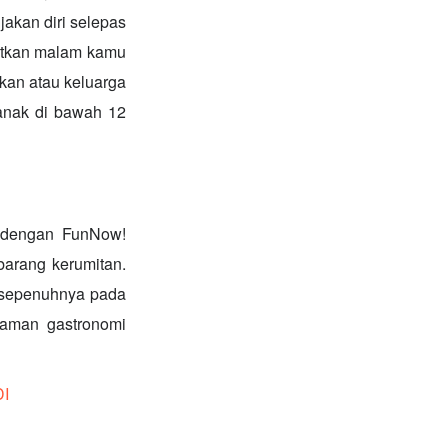
akan diri selepas
uatkan malam kamu
kan atau keluarga
kanak di bawah 12
 dengan FunNow!
barang kerumitan.
 sepenuhnya pada
laman gastronomi
DI