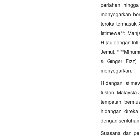
perlahan hingg
menyegarkan bers
teroka termasuk 
Istimewa**: Manj
Hijau dengan Int
Jemut. * **Minum
& Ginger Fizz)
menyegarkan.
Hidangan istime
fusion Malaysi
tempatan bermu
hidangan direka 
dengan sentuhan 
Suasana dan per