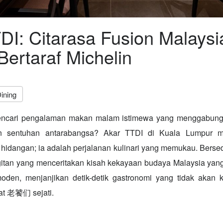
DI: Citarasa Fusion Malaysi
ertaraf Michelin
ining
ncari pengalaman makan malam istimewa yang menggabungk
n sentuhan antarabangsa? Akar TTDI di Kuala Lumpur m
 hidangan; ia adalah perjalanan kulinari yang memukau. Bersed
gitan yang menceritakan kisah kekayaan budaya Malaysia yang 
den, menjanjikan detik-detik gastronomi yang tidak akan 
at 老饕们 sejati.