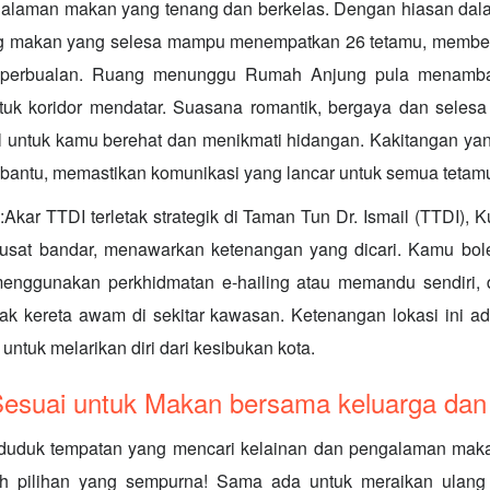
galaman makan yang tenang dan berkelas. Dengan hiasan da
ng makan yang selesa mampu menempatkan 26 tetamu, memberi
 perbualan. Ruang menunggu Rumah Anjung pula menamba
uk koridor mendatar. Suasana romantik, bergaya dan seles
l untuk kamu berehat dan menikmati hidangan. Kakitangan yan
antu, memastikan komunikasi yang lancar untuk semua tetam
Akar TTDI terletak strategik di Taman Tun Dr. Ismail (TTDI), 
 pusat bandar, menawarkan ketenangan yang dicari. Kamu bol
nggunakan perkhidmatan e-hailing atau memandu sendiri,
etak kereta awam di sekitar kawasan. Ketenangan lokasi ini ad
untuk melarikan diri dari kesibukan kota.
Sesuai untuk Makan bersama keluarga dan
duduk tempatan yang mencari kelainan dan pengalaman maka
h pilihan yang sempurna! Sama ada untuk meraikan ulang