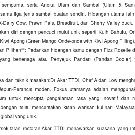
a sempurna, serta Aneka Ulam dan Sambal (Ulam & Samba
ama tiga jenis sambal buatan sendiri. Hidangan utama lai
X-Dairy Cow, Prawn Pais, Breadfruit, dan Cherry Valley duck. 
akan diri dengan pencuci mulut unik seperti Kuih Bahulu,
i Kiwi Apong (Green Mango Onde-onde with Kiwi Apong Filling)
an Pilihan**: Padankan hidangan kamu dengan Fizz Roselle d
 yang bertenaga atau Penyejuk Pandan (Pandan Cooler)
wa dan teknik masakan:Di Akar TTDI, Chef Aidan Low mengh
a-Jepun-Perancis moden. Fokus utamanya adalah mengguna
sim untuk mencipta pengalaman rasa yang inovatif dan m
dengan teliti, menceritakan kisah warisan kulinari Malays
global yang unik.
sekitaran restoran:Akar TTDI menawarkan suasana yang inti