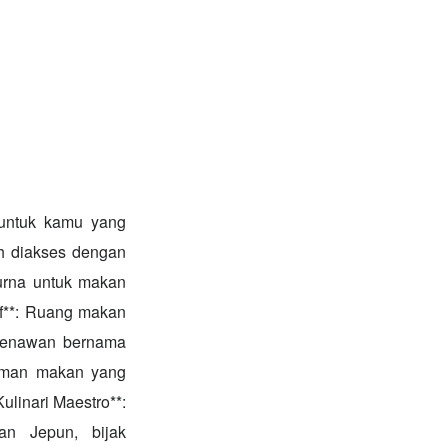
l untuk kamu yang
h diakses dengan
purna untuk makan
if**: Ruang makan
menawan bernama
laman makan yang
linari Maestro**:
an Jepun, bijak