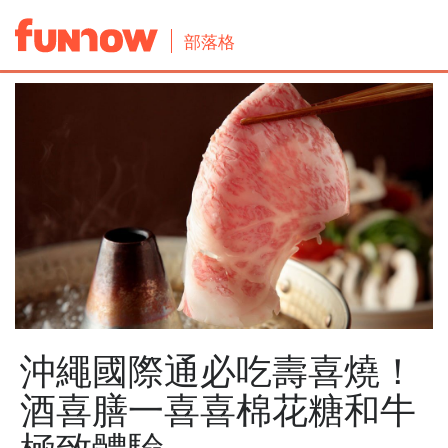
部落格
沖繩國際通必吃壽喜燒！
酒喜膳一喜喜棉花糖和牛
極致體驗