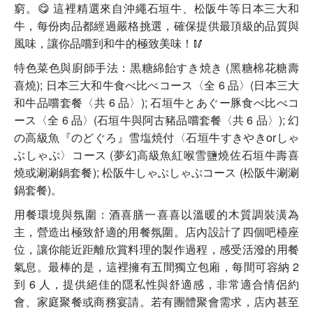
窮。😋 這裡精選來自沖繩石垣牛、松阪牛等日本三大和
牛，每份肉品都經過嚴格挑選，確保提供最頂級的品質與
風味，讓你品嚐到和牛的極致美味！🥢
特色菜色與廚師手法：黒糖綿飴すき焼き (黑糖棉花糖壽
喜燒); 日本三大和牛食べ比べコース〈全 6 品〉(日本三大
和牛品嚐套餐〈共 6 品〉); 石垣牛とあぐー豚食べ比べコ
ース〈全 6 品〉(石垣牛與阿古豬品嚐套餐〈共 6 品〉); 幻
の高級魚『のどぐろ』雪塩焼付〈石垣牛すきやきorしゃ
ぶしゃぶ〉コース (夢幻高級魚紅喉雪鹽燒佐石垣牛壽喜
燒或涮涮鍋套餐); 松阪牛しゃぶしゃぶコース (松阪牛涮涮
鍋套餐)。
用餐環境與氛圍：酒喜膳一喜喜以溫暖的木質調裝潢為
主，營造出極致舒適的用餐氛圍。店內設計了四個吧檯座
位，讓你能近距離欣賞料理的製作過程，感受活潑的用餐
氣息。最棒的是，這裡擁有五間獨立包廂，每間可容納 2
到 6 人，提供絕佳的隱私性與舒適感，非常適合情侶約
會、家庭聚餐或商務宴請。若有團體聚會需求，店內甚至