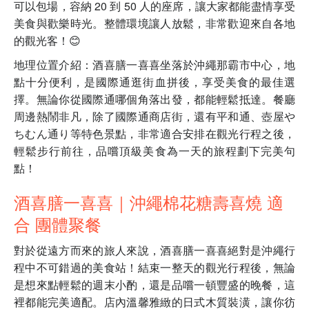
可以包場，容納 20 到 50 人的座席，讓大家都能盡情享受
美食與歡樂時光。整體環境讓人放鬆，非常歡迎來自各地
的觀光客！😊
地理位置介紹：酒喜膳一喜喜坐落於沖繩那霸市中心，地
點十分便利，是國際通逛街血拼後，享受美食的最佳選
擇。無論你從國際通哪個角落出發，都能輕鬆抵達。餐廳
周邊熱鬧非凡，除了國際通商店街，還有平和通、壺屋や
ちむん通り等特色景點，非常適合安排在觀光行程之後，
輕鬆步行前往，品嚐頂級美食為一天的旅程劃下完美句
點！
酒喜膳一喜喜｜沖繩棉花糖壽喜燒 適
合 團體聚餐
對於從遠方而來的旅人來說，酒喜膳一喜喜絕對是沖繩行
程中不可錯過的美食站！結束一整天的觀光行程後，無論
是想來點輕鬆的週末小酌，還是品嚐一頓豐盛的晚餐，這
裡都能完美適配。店內溫馨雅緻的日式木質裝潢，讓你彷