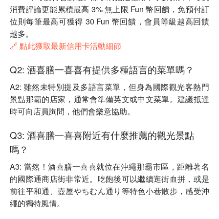
消費評論更能累積最高 3% 無上限 Fun 幣回饋，免預付訂
位則每筆最高可獲得 30 Fun 幣回饋，會員等級越高回饋
越多。
🔗 點此獲取最新信用卡活動細節
Q2: 酒喜膳一喜喜有提供多種語言的菜單嗎？
A2: 雖然未特別提及多語言菜單，但身為國際觀光客熱門
景點那霸的店家，通常會準備英文或中文菜單。建議抵達
時可向店員詢問，他們會樂意協助。
Q3: 酒喜膳一喜喜附近有什麼推薦的觀光景點
嗎？
A3: 當然！酒喜膳一喜喜就位在沖繩那霸市區，距離著名
的國際通商店街非常近。吃飽後可以繼續逛街血拼，或是
前往平和通、壺屋やちむん通り等特色小巷散步，感受沖
繩的獨特風情。