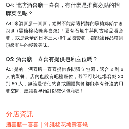
Q4: 造訪酒喜膳一喜喜，有什麼是推薦必點的招
牌菜色呢？
A4: 來酒喜膳一喜喜，絕對不能錯過招牌的黒糖綿飴すき
焼き (黑糖棉花糖壽喜燒)！還有石垣牛與阿古豬品嚐套
餐，或是豪華的日本三大和牛品嚐套餐，都能讓你品嚐到
頂級和牛的極致美味。
Q5: 酒喜膳一喜喜有提供包廂座位嗎？
A5: 是的，酒喜膳一喜喜提供多間獨立包廂，適合 2 到 6
人的聚餐。店內也設有吧檯座位，甚至可以包場容納 20
到 50 人，無論是情侶約會或團體聚餐都能享有舒適的用
餐空間。建議提早預訂以確保包廂喔！
分店資訊
酒喜膳一喜喜｜沖繩棉花糖壽喜燒