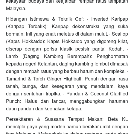
kekayaan budaya dan keajaiban rempah ratus tempatan
Malaysia.
Hidangan Istimewa & Teknik Cef: · Inverted Karipap
(Karipap Terbalik): Karipap dekonstruksi yang suka
bermain, inti yang enak meletus di dalam mulut. · Scallop
(Kapis Hokkaido): Kapis Hokkaido yang digoreng kilat,
diserap dengan perisa klasik pesisir pantai Kedah. ·
Lamb (Daging Kambing Berempah): Penghormatan
kepada negeri Kelantan, daging kambing lembut dimasak
dengan rempah ratus yang berbau harum dan kompleks. ·
Tamarind & Torch Ginger Highball: Penuh dengan rasa
tanah, bunga, dan kesegaran yang mendalam, kaya
dengan sentuhan tropika. · Pandan & Coconut Clarified
Punch: Halus dan lancar, menggabungkan haruman
daun pandan dan keenakan kelapa.
Persekitaran & Suasana Tempat Makan: Beta KL
mencipta gaya yang moden namun berakar umbi dengan
jiwa Malaysia. Melangkah ke dalam restoran, anda akan