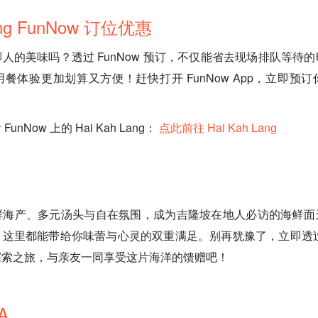
Lang FunNow 订位优惠
人的美味吗？透过 FunNow 预订，不仅能省去现场排队等待
餐体验更加划算又方便！赶快打开 FunNow App，立即预
nNow 上的 Hai Kah Lang：
点此前往 Hai Kah Lang
鲜海产、多元汤头与自在氛围，成为吉隆坡在地人必访的海鲜面
这里都能带给你味蕾与心灵的双重满足。别再犹豫了，立即透过 F
探索之旅，与亲友一同享受这片海洋的馈赠吧！
A