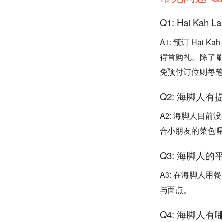
Q1: Hai Kah
A1: 预订 Hai
得首购礼。除了刷
免预付订位则每笔
Q2: 海脚人
A2: 海脚人目
合小朋友的菜色
Q3: 海脚人
A3: 在海脚人用
与面点。
Q4: 海脚人