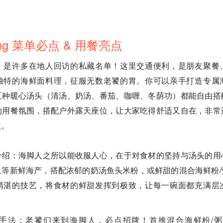
Lang 菜单必点 & 用餐亮点
，是许多在地人回访的私藏名单！这里交通便利，是朋友聚餐
独特的海鲜面料理，征服无数老饕的胃。你可以亲手打造专属
五种暖心汤头（清汤、奶汤、番茄、咖喱、冬荫功）都能自由搭
的用餐氛围，搭配户外露天座位，让大家吃得舒适又自在，非常
点。
介绍：海脚人之所以能收服人心，在于对食材的坚持与汤头的用
鱼等新鲜海产，搭配浓郁的奶汤鱼头米粉，或鲜甜的混合海鲜粉/
精湛的技艺，将食材的鲜甜发挥到极致，让每一碗面都充满层
法：老饕们来到海脚人，必点招牌！首推混合海鲜粉/粥（Mixe