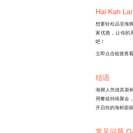
Hai Kah 
想要轻松品尝海脚
家优惠，让你的用
吧！
立即点击链接查看 Fu
结语
海脚人凭借其新
用餐或特殊聚会，
开启你的海鲜面
常见问题 Q