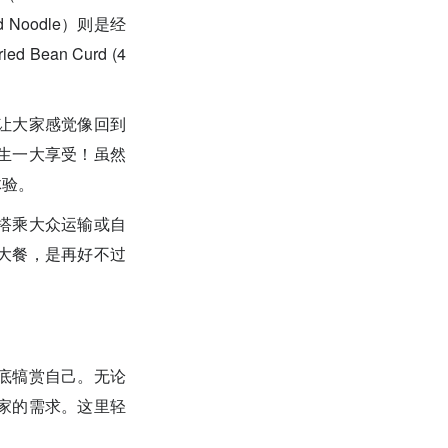
 Noodle）则是经
an Curd (4
让大家感觉像回到
生一大享受！虽然
体验。
搭乘大众运输或自
大餐，是再好不过
底犒赏自己。无论
家的需求。这里轻