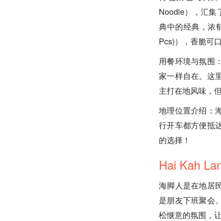
Noodle），汇集
典中的经典，浓郁汤
Pcs)），香脆
用餐环境与氛围
家一样自在。这
主打在地风味，
地理位置介绍：
行开车都方便抵
的选择！
Hai Kah 
海脚人是在地居
是朋友下班聚会
松惬意的氛围，