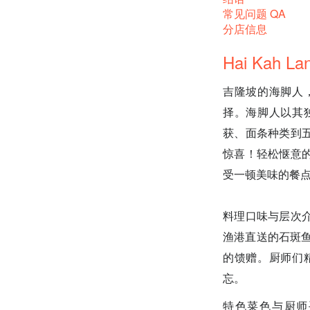
常见问题 QA
分店信息
Hai Kah 
吉隆坡的海脚人
择。海脚人以其
获、面条种类到
惊喜！轻松惬意
受一顿美味的餐
料理口味与层次
渔港直送的石斑
的馈赠。厨师们
忘。
特色菜色与厨师手