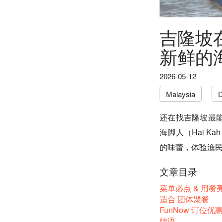
吉隆坡
新鲜的
2026-05-12
Malaysia
D
还在找吉隆坡最
海脚人（Hai 
的味蕾，体验渔
文章目录
菜单必点 & 用餐
适合 团体聚餐
FunNow 订位优
结语