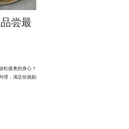
你品尝最
放松疲惫的身心？
鲜料理，满足你挑剔