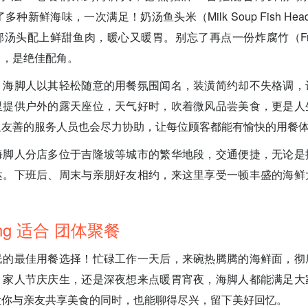
了多种新鲜海味，一次满足！奶汤鱼头米（Milk Soup Fish Head
头配上鲜甜鱼肉，暖心又暖胃。别忘了再点一份炸腐竹（Fried Be
可口，是绝佳配角。
：海脚人以其轻松随意的用餐氛围闻名，装潢简约却不失格调，
里提供户外的露天座位，天气好时，吹着微风品尝美食，更是人
但友善的服务人员也会尽力协助，让每位顾客都能有愉快的用餐
海脚人分店多位于吉隆坡等城市的繁华地段，交通便捷，无论是
达。下班后、周末与亲朋好友相约，来这里享受一顿丰盛的海鲜
Lang 适合 团体聚餐
民的最佳用餐选择！忙碌工作一天后，来碗热腾腾的海鲜面，彻
、家人节庆庆生，还是深夜想来点暖胃宵夜，海脚人都能满足大
让你与亲友共享美食的同时，也能聊得尽兴，留下美好回忆。