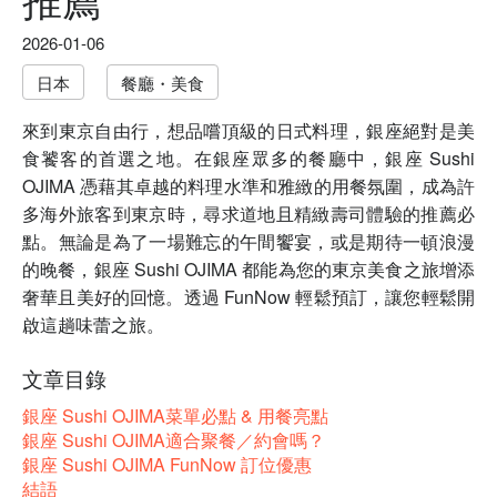
2026-01-06
日本
餐廳・美食
來到東京自由行，想品嚐頂級的日式料理，銀座絕對是美
食饕客的首選之地。在銀座眾多的餐廳中，銀座 Sushi
OJIMA 憑藉其卓越的料理水準和雅緻的用餐氛圍，成為許
多海外旅客到東京時，尋求道地且精緻壽司體驗的推薦必
點。無論是為了一場難忘的午間饗宴，或是期待一頓浪漫
的晚餐，銀座 Sushi OJIMA 都能為您的東京美食之旅增添
奢華且美好的回憶。透過 FunNow 輕鬆預訂，讓您輕鬆開
啟這趟味蕾之旅。
文章目錄
銀座 Sushi OJIMA菜單必點 & 用餐亮點
銀座 Sushi OJIMA適合聚餐／約會嗎？
銀座 Sushi OJIMA FunNow 訂位優惠
結語