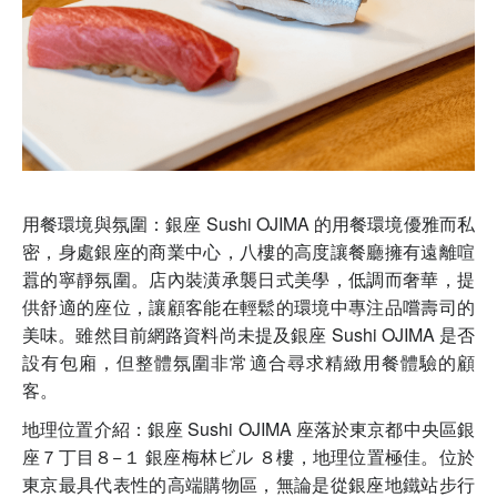
用餐環境與氛圍：銀座 Sushi OJIMA 的用餐環境優雅而私
密，身處銀座的商業中心，八樓的高度讓餐廳擁有遠離喧
囂的寧靜氛圍。店內裝潢承襲日式美學，低調而奢華，提
供舒適的座位，讓顧客能在輕鬆的環境中專注品嚐壽司的
美味。雖然目前網路資料尚未提及銀座 Sushi OJIMA 是否
設有包廂，但整體氛圍非常適合尋求精緻用餐體驗的顧
客。
地理位置介紹：銀座 Sushi OJIMA 座落於東京都中央區銀
座７丁目８−１ 銀座梅林ビル ８樓，地理位置極佳。位於
東京最具代表性的高端購物區，無論是從銀座地鐵站步行