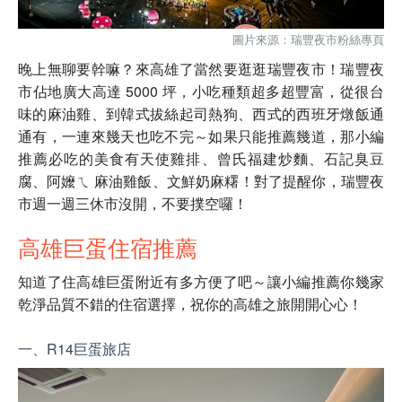
圖片來源：瑞豐夜市粉絲專頁
晚上無聊要幹嘛？來高雄了當然要逛逛瑞豐夜市！瑞豐夜
市佔地廣大高達 5000 坪，小吃種類超多超豐富，從很台
味的麻油雞、到韓式拔絲起司熱狗、西式的西班牙燉飯通
通有，一連來幾天也吃不完～如果只能推薦幾道，那小編
推薦必吃的美食有天使雞排、曾氏福建炒麵、石記臭豆
腐、阿嬤ㄟ 麻油雞飯、文鮮奶麻糬！對了提醒你，瑞豐夜
市週一週三休市沒開，不要撲空囉！
高雄巨蛋住宿推薦
知道了住高雄巨蛋附近有多方便了吧～讓小編推薦你幾家
乾淨品質不錯的住宿選擇，祝你的高雄之旅開開心心！
一、R14巨蛋旅店