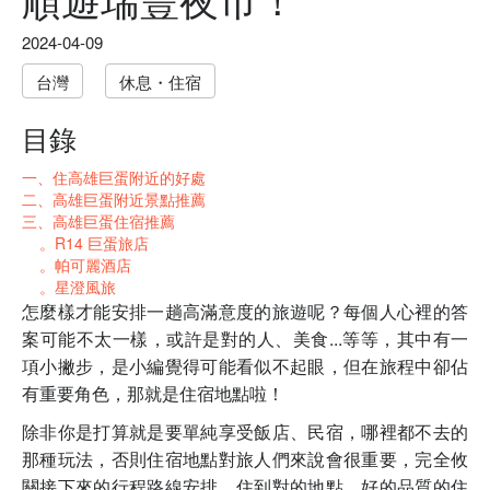
2024-04-09
台灣
休息・住宿
目錄
一、住高雄巨蛋附近的好處
二、高雄巨蛋附近景點推薦
三、高雄巨蛋住宿推薦
。R14 巨蛋旅店
。
帕可麗酒店
。
星澄風旅
怎麼樣才能安排一趟高滿意度的旅遊呢？每個人心裡的答
案可能不太一樣，或許是對的人、美食...等等，其中有一
項小撇步，是小編覺得可能看似不起眼，但在旅程中卻佔
有重要角色，那就是住宿地點啦！
除非你是打算就是要單純享受飯店、民宿，哪裡都不去的
那種玩法，否則住宿地點對旅人們來說會很重要，完全攸
關接下來的行程路線安排，住到對的地點、好的品質的住